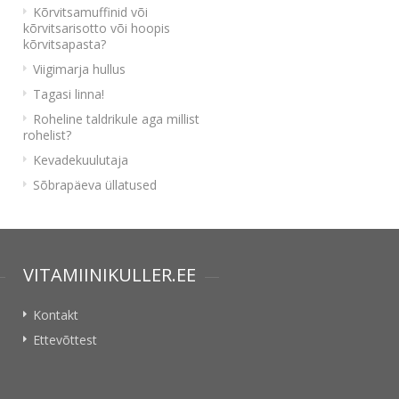
Kõrvitsamuffinid või
kõrvitsarisotto või hoopis
kõrvitsapasta?
Viigimarja hullus
Tagasi linna!
Roheline taldrikule aga millist
rohelist?
Kevadekuulutaja
Sõbrapäeva üllatused
VITAMIINIKULLER.EE
Kontakt
Ettevõttest