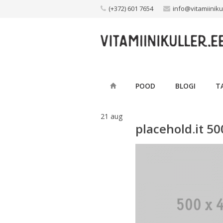
Skip
(+372) 601 7654
info@vitamiiniku
to
content
POOD
BLOGI
T
21
aug
placehold.it 5