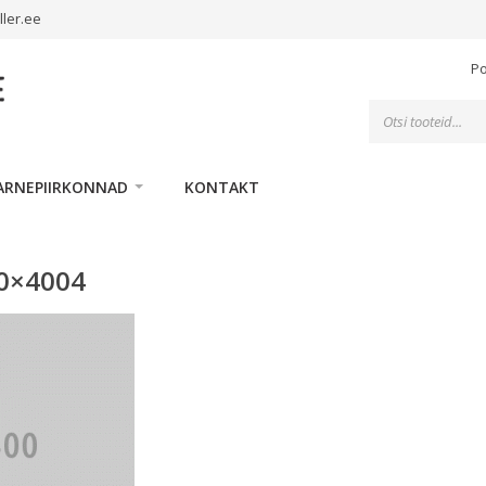
ller.ee
P
Toodete
otsing
ARNEPIIRKONNAD
KONTAKT
00×4004