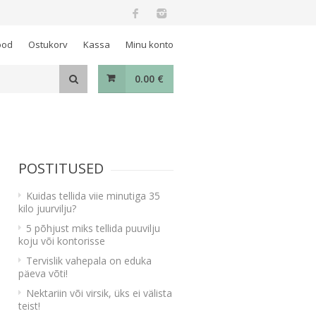
ood
Ostukorv
Kassa
Minu konto
0.00
€
POSTITUSED
Kuidas tellida viie minutiga 35
kilo juurvilju?
5 põhjust miks tellida puuvilju
koju või kontorisse
Tervislik vahepala on eduka
päeva võti!
Nektariin või virsik, üks ei välista
teist!