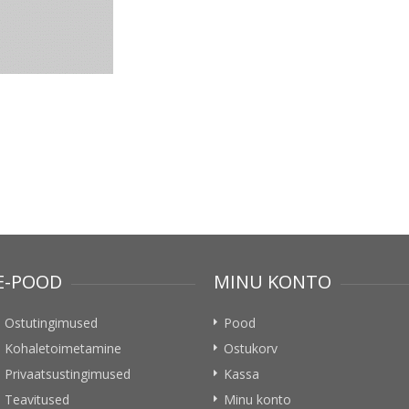
E-POOD
MINU KONTO
Ostutingimused
Pood
Kohaletoimetamine
Ostukorv
Privaatsustingimused
Kassa
Teavitused
Minu konto