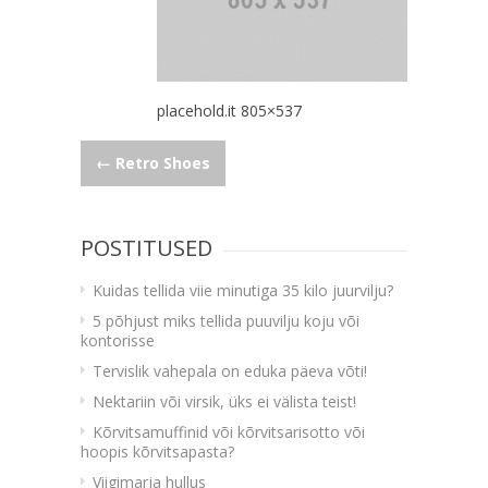
placehold.it 805×537
Navigeerimine
←
Retro Shoes
POSTITUSED
Kuidas tellida viie minutiga 35 kilo juurvilju?
5 põhjust miks tellida puuvilju koju või
kontorisse
Tervislik vahepala on eduka päeva võti!
Nektariin või virsik, üks ei välista teist!
Kõrvitsamuffinid või kõrvitsarisotto või
hoopis kõrvitsapasta?
Viigimarja hullus