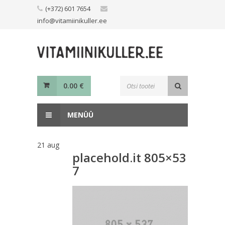
Skip
(+372) 601 7654
to
info@vitamiinikuller.ee
content
Toodete
0.00
€
otsing
MENÜÜ
21
aug
placehold.it 805×53
7