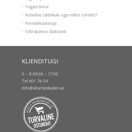
Tagasi linna!
Roheline taldrikule aga millist rohelist?
Kevadekuulutaja
Sõbrapäeva üllatused
KLIENDITUGI
E – R 09:00 – 17:00
Tel 601 76 54
info@vitamiinikuller.ee