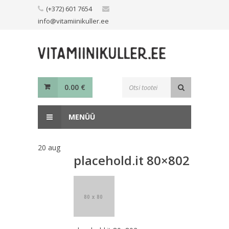
Skip
(+372) 601 7654
to
info@vitamiinikuller.ee
content
Toodete
0.00
€
otsing
MENÜÜ
20
aug
placehold.it 80×802