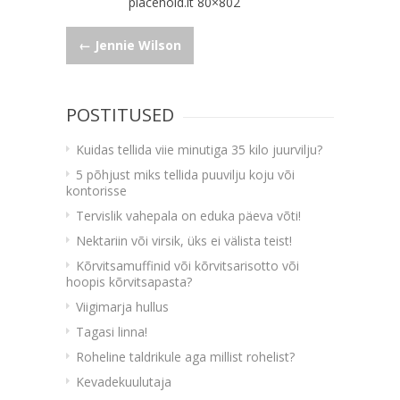
placehold.it 80×802
Navigeerimine
←
Jennie Wilson
POSTITUSED
Kuidas tellida viie minutiga 35 kilo juurvilju?
5 põhjust miks tellida puuvilju koju või
kontorisse
Tervislik vahepala on eduka päeva võti!
Nektariin või virsik, üks ei välista teist!
Kõrvitsamuffinid või kõrvitsarisotto või
hoopis kõrvitsapasta?
Viigimarja hullus
Tagasi linna!
Roheline taldrikule aga millist rohelist?
Kevadekuulutaja