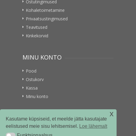
Ostutingimused
Kohaletoimetamine
Privaatsustingimused
Teavitused
Kinkekorvid
MINU KONTO
Pood
Ostukorv
Kassa
Minu konto
x
VITAMIINIKULLER.EE
Kasutame küpsiseid, et meelde jätta kasutajate
eelistused meie sisu lehitsemisel.
Loe lähemalt
Kontakt
Funktsionaalsus