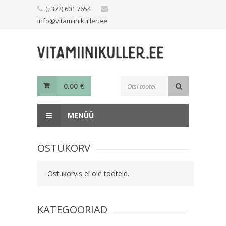
Skip
(+372) 601 7654
to
info@vitamiinikuller.ee
content
Toodete
0.00
€
otsing
MENÜÜ
OSTUKORV
Ostukorvis ei ole tooteid.
KATEGOORIAD