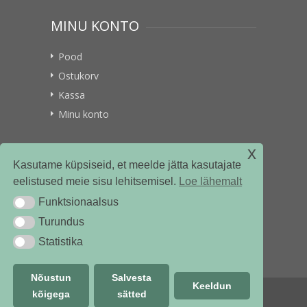
MINU KONTO
Pood
Ostukorv
Kassa
Minu konto
x
VITAMIINIKULLER.EE
Kasutame küpsiseid, et meelde jätta kasutajate
eelistused meie sisu lehitsemisel.
Loe lähemalt
Kontakt
Funktsionaalsus
Funktsionaalsus
Ettevõttest
Turundus
Turundus
Statistika
Statistika
Nõustun
Salvesta
Keeldun
kõigega
sätted
© vitamiinikuller.ee 2018