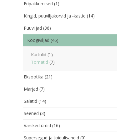
Eripakkumised
(1)
Kingid, puuviljakorvid ja -kastid
(14)
Puuviljad
(36)
Köögiviljad
(46)
Kartulid
(1)
Tomatid
(7)
Eksootika
(21)
Marjad
(7)
Salatid
(14)
Seened
(3)
Värsked ürdid
(16)
Supersegud ja toidulisandid
(0)