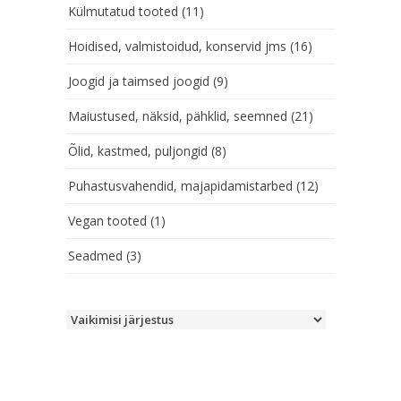
Külmutatud tooted
(11)
Hoidised, valmistoidud, konservid jms
(16)
Joogid ja taimsed joogid
(9)
Maiustused, näksid, pähklid, seemned
(21)
Õlid, kastmed, puljongid
(8)
Puhastusvahendid, majapidamistarbed
(12)
Vegan tooted
(1)
Seadmed
(3)