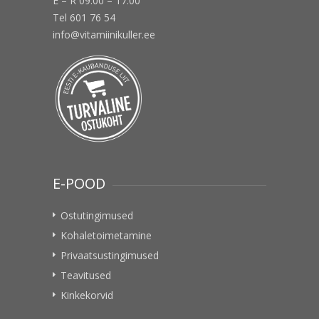
E – R 09:00 – 17:00
Tel 601 76 54
info@vitamiinikuller.ee
E-POOD
Ostutingimused
Kohaletoimetamine
Privaatsustingimused
Teavitused
Kinkekorvid