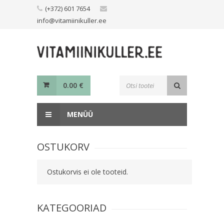
Skip
(+372) 601 7654
to
info@vitamiinikuller.ee
content
Toodete
0.00
€
otsing
MENÜÜ
OSTUKORV
Ostukorvis ei ole tooteid.
KATEGOORIAD