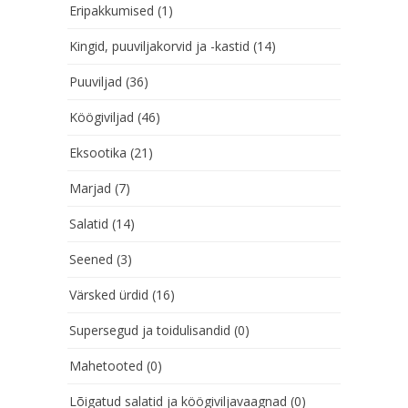
Eripakkumised
(1)
Kingid, puuviljakorvid ja -kastid
(14)
Puuviljad
(36)
Köögiviljad
(46)
Eksootika
(21)
Marjad
(7)
Salatid
(14)
Seened
(3)
Värsked ürdid
(16)
Supersegud ja toidulisandid
(0)
Mahetooted
(0)
Lõigatud salatid ja köögiviljavaagnad
(0)