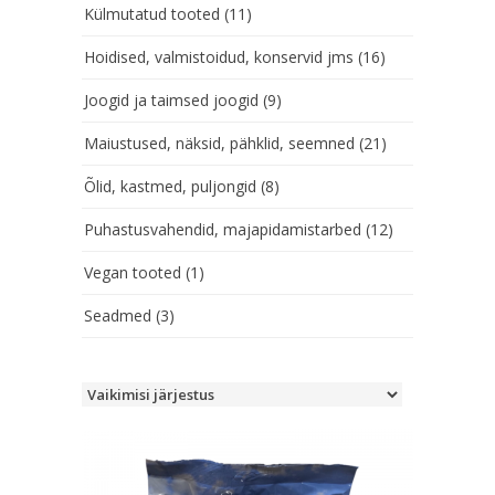
Külmutatud tooted
(11)
Hoidised, valmistoidud, konservid jms
(16)
Joogid ja taimsed joogid
(9)
Maiustused, näksid, pähklid, seemned
(21)
Õlid, kastmed, puljongid
(8)
Puhastusvahendid, majapidamistarbed
(12)
Vegan tooted
(1)
Seadmed
(3)