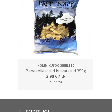
HOMMIKUSÖÖGIHELBED
Banaanilaastud kuivatatud 350g
2.90
€
/ tk
8.29
€
/kg
KLIENDITUGI