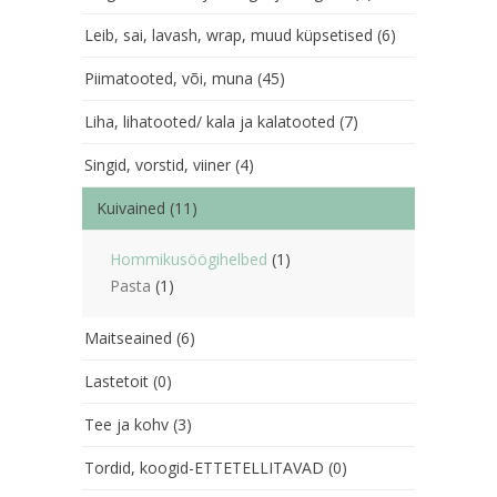
Leib, sai, lavash, wrap, muud küpsetised
(6)
Piimatooted, või, muna
(45)
Liha, lihatooted/ kala ja kalatooted
(7)
Singid, vorstid, viiner
(4)
Kuivained
(11)
Hommikusöögihelbed
(1)
Pasta
(1)
Maitseained
(6)
Lastetoit
(0)
Tee ja kohv
(3)
Tordid, koogid-ETTETELLITAVAD
(0)