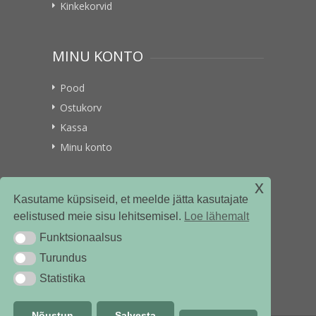
Kinkekorvid
MINU KONTO
Pood
Ostukorv
Kassa
Minu konto
x
VITAMIINIKULLER.EE
Kasutame küpsiseid, et meelde jätta kasutajate
eelistused meie sisu lehitsemisel.
Loe lähemalt
Kontakt
Funktsionaalsus
Funktsionaalsus
Ettevõttest
Turundus
Turundus
Statistika
Statistika
Nõustun
Salvesta