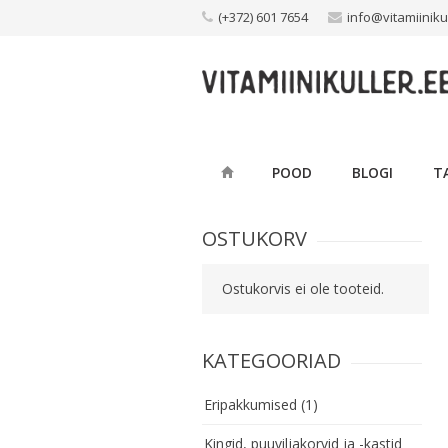
Skip
(+372) 601 7654
info@vitamiiniku
to
content
POOD
BLOGI
T
OSTUKORV
Ostukorvis ei ole tooteid.
KATEGOORIAD
Eripakkumised
(1)
Kingid, puuviljakorvid ja -kastid