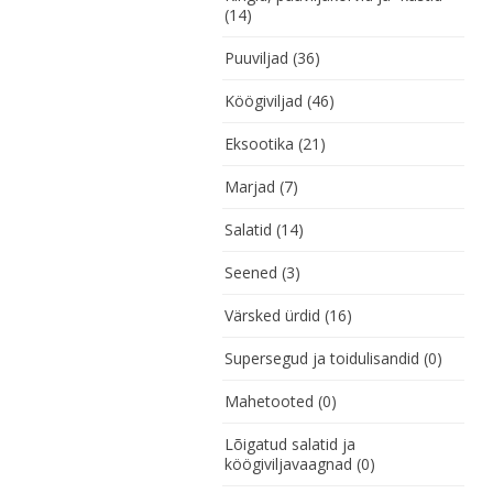
(14)
Puuviljad
(36)
Köögiviljad
(46)
Eksootika
(21)
Marjad
(7)
Salatid
(14)
Seened
(3)
Värsked ürdid
(16)
Supersegud ja toidulisandid
(0)
Mahetooted
(0)
Lõigatud salatid ja
köögiviljavaagnad
(0)