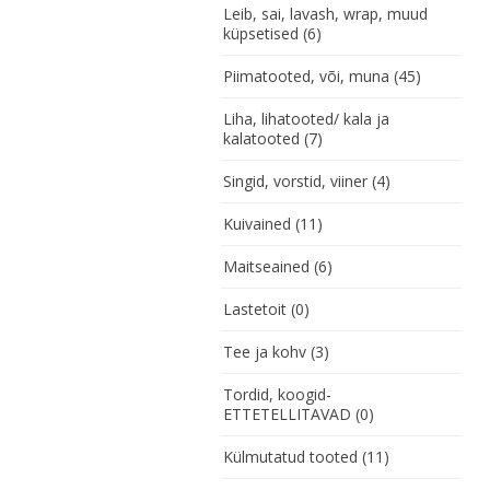
Leib, sai, lavash, wrap, muud
küpsetised
(6)
Piimatooted, või, muna
(45)
Liha, lihatooted/ kala ja
kalatooted
(7)
Singid, vorstid, viiner
(4)
Kuivained
(11)
Maitseained
(6)
Lastetoit
(0)
Tee ja kohv
(3)
Tordid, koogid-
ETTETELLITAVAD
(0)
Külmutatud tooted
(11)