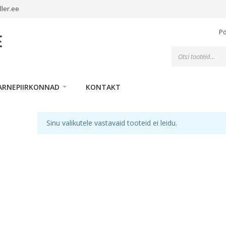
ller.ee
P
Toodete
otsing
ARNEPIIRKONNAD
KONTAKT
Sinu valikutele vastavaid tooteid ei leidu.