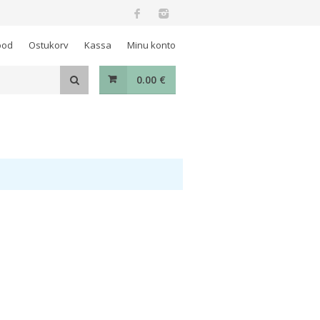
ood
Ostukorv
Kassa
Minu konto
0.00
€