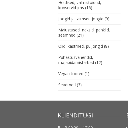
Hoidised, valmistoidud,
konservid jms
(16)
Joogid ja taimsed joogid
(9)
Maiustused, näksid, pähklid,
seemned
(21)
Õlid, kastmed, puljongid
(8)
Puhastusvahendid,
majapidamistarbed
(12)
Vegan tooted
(1)
Seadmed
(3)
KLIENDITUGI
E – R 09:00 – 17:00