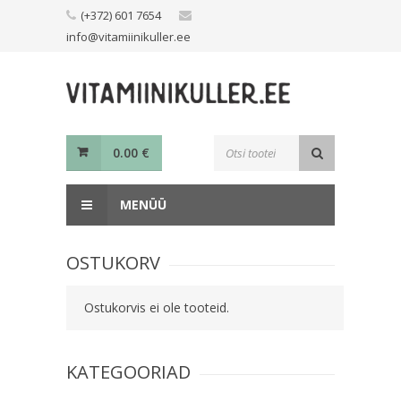
Skip
(+372) 601 7654
to
info@vitamiinikuller.ee
content
Toodete
0.00
€
otsing
MENÜÜ
OSTUKORV
Ostukorvis ei ole tooteid.
KATEGOORIAD