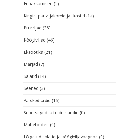
Eripakkumised
(1)
Kingid, puuviljakorvid ja -kastid
(14)
Puuviljad
(36)
Köögiviljad
(46)
Eksootika
(21)
Marjad
(7)
Salatid
(14)
Seened
(3)
Värsked ürdid
(16)
Supersegud ja toidulisandid
(0)
Mahetooted
(0)
Lõigatud salatid ja köögiviljavaagnad
(0)