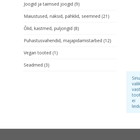
Joogid ja taimsed joogid
(9)
Maiustused, näksid, pähklid, seemned
(21)
Õlid, kastmed, puljongid
(8)
Puhastusvahendid, majapidamistarbed
(12)
Vegan tooted
(1)
Seadmed
(3)
Sin
vali
vas
too
ei
leid