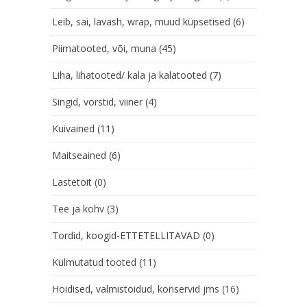
Leib, sai, lavash, wrap, muud küpsetised
(6)
Piimatooted, või, muna
(45)
Liha, lihatooted/ kala ja kalatooted
(7)
Singid, vorstid, viiner
(4)
Kuivained
(11)
Maitseained
(6)
Lastetoit
(0)
Tee ja kohv
(3)
Tordid, koogid-ETTETELLITAVAD
(0)
Külmutatud tooted
(11)
Hoidised, valmistoidud, konservid jms
(16)