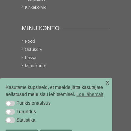
Kinkekorvid
MINU KONTO
Pood
Ostukorv
Kassa
Minu konto
x
VITAMIINIKULLER.EE
Kasutame küpsiseid, et meelde jätta kasutajate
eelistused meie sisu lehitsemisel.
Loe lähemalt
Kontakt
Funktsionaalsus
Funktsionaalsus
Ettevõttest
Turundus
Turundus
Statistika
Statistika