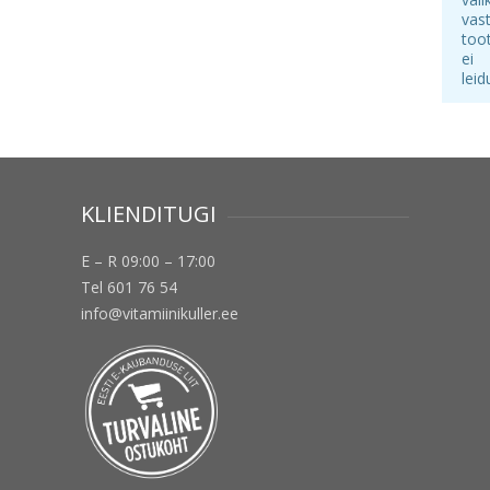
vas
too
ei
leid
KLIENDITUGI
E – R 09:00 – 17:00
Tel 601 76 54
info@vitamiinikuller.ee