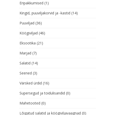
Eripakkumised
(1)
Kingid, puuviljakorvid ja -kastid
(14)
Puuviljad
(36)
Köögiviljad
(46)
Eksootika
(21)
Marjad
(7)
Salatid
(14)
Seened
(3)
Värsked ürdid
(16)
Supersegud ja toidulisandid
(0)
Mahetooted
(0)
Lõigatud salatid ja köögiviljavaagnad
(0)