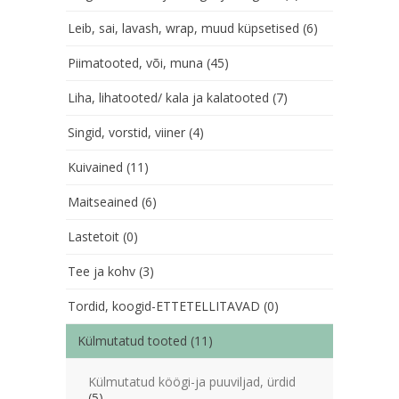
Leib, sai, lavash, wrap, muud küpsetised
(6)
Piimatooted, või, muna
(45)
Liha, lihatooted/ kala ja kalatooted
(7)
Singid, vorstid, viiner
(4)
Kuivained
(11)
Maitseained
(6)
Lastetoit
(0)
Tee ja kohv
(3)
Tordid, koogid-ETTETELLITAVAD
(0)
Külmutatud tooted
(11)
Külmutatud köögi-ja puuviljad, ürdid
(5)