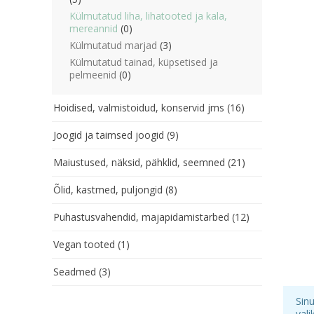
Külmutatud liha, lihatooted ja kala,
mereannid
(0)
Külmutatud marjad
(3)
Külmutatud tainad, küpsetised ja
pelmeenid
(0)
Hoidised, valmistoidud, konservid jms
(16)
Joogid ja taimsed joogid
(9)
Maiustused, näksid, pähklid, seemned
(21)
Õlid, kastmed, puljongid
(8)
Puhastusvahendid, majapidamistarbed
(12)
Vegan tooted
(1)
Seadmed
(3)
Sin
vali