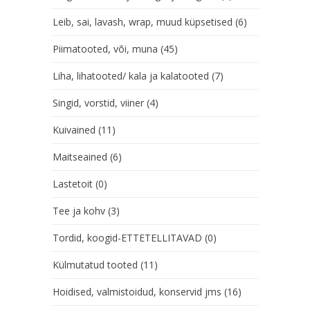
Leib, sai, lavash, wrap, muud küpsetised
(6)
Piimatooted, või, muna
(45)
Liha, lihatooted/ kala ja kalatooted
(7)
Singid, vorstid, viiner
(4)
Kuivained
(11)
Maitseained
(6)
Lastetoit
(0)
Tee ja kohv
(3)
Tordid, koogid-ETTETELLITAVAD
(0)
Külmutatud tooted
(11)
Hoidised, valmistoidud, konservid jms
(16)