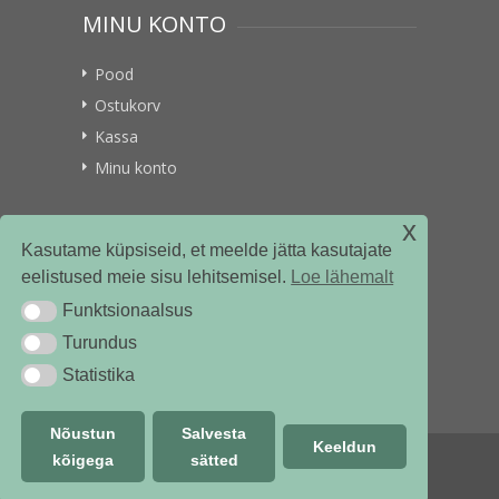
MINU KONTO
Pood
Ostukorv
Kassa
Minu konto
x
VITAMIINIKULLER.EE
Kasutame küpsiseid, et meelde jätta kasutajate
eelistused meie sisu lehitsemisel.
Loe lähemalt
Kontakt
Funktsionaalsus
Funktsionaalsus
Ettevõttest
Turundus
Turundus
Statistika
Statistika
Nõustun
Salvesta
Keeldun
kõigega
sätted
© vitamiinikuller.ee 2018