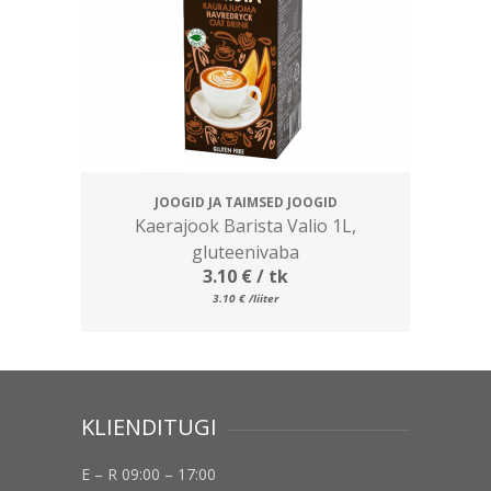
JOOGID JA TAIMSED JOOGID
Kaerajook Barista Valio 1L,
gluteenivaba
3.10
€
/ tk
3.10
€
/liiter
KLIENDITUGI
E – R 09:00 – 17:00