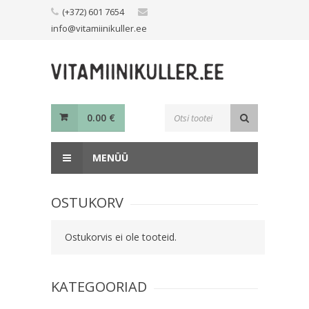
Skip
(+372) 601 7654
to
info@vitamiinikuller.ee
content
Toodete
0.00
€
otsing
MENÜÜ
OSTUKORV
Ostukorvis ei ole tooteid.
KATEGOORIAD