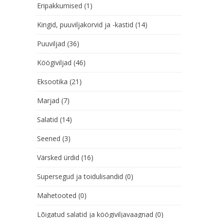
Eripakkumised
(1)
Kingid, puuviljakorvid ja -kastid
(14)
Puuviljad
(36)
Köögiviljad
(46)
Eksootika
(21)
Marjad
(7)
Salatid
(14)
Seened
(3)
Värsked ürdid
(16)
Supersegud ja toidulisandid
(0)
Mahetooted
(0)
Lõigatud salatid ja köögiviljavaagnad
(0)