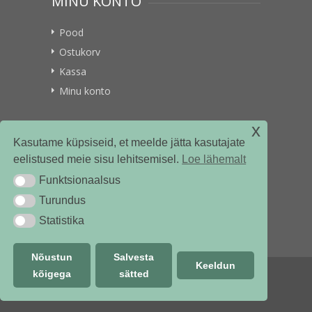
MINU KONTO
Pood
Ostukorv
Kassa
Minu konto
x
VITAMIINIKULLER.EE
Kasutame küpsiseid, et meelde jätta kasutajate
eelistused meie sisu lehitsemisel.
Loe lähemalt
Kontakt
Funktsionaalsus
Funktsionaalsus
Ettevõttest
Turundus
Turundus
Statistika
Statistika
Nõustun
Salvesta
Keeldun
kõigega
sätted
© vitamiinikuller.ee 2018