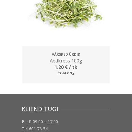
VÄRSKED ÜRDID
Aedkress 100g
1.20
€
/ tk
12.00
€
/kg
KLIENDITUGI
E – R 09:00 – 17:00
Tel 601 76 54