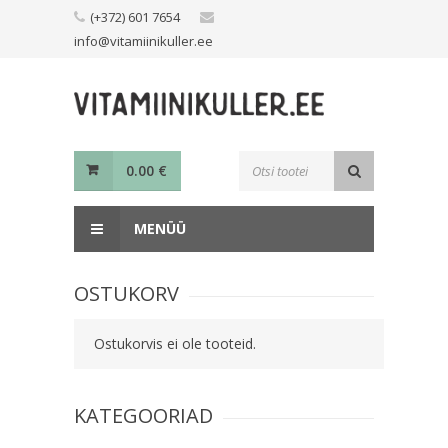
Skip
(+372) 601 7654
to
info@vitamiinikuller.ee
content
Toodete
0.00
€
otsing
MENÜÜ
OSTUKORV
Ostukorvis ei ole tooteid.
KATEGOORIAD