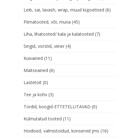
Leib, sai, lavash, wrap, muud küpsetised
(6)
Piimatooted, või, muna
(45)
Liha, lihatooted/ kala ja kalatooted
(7)
Singid, vorstid, viiner
(4)
Kuivained
(11)
Maitseained
(6)
Lastetoit
(0)
Tee ja kohv
(3)
Tordid, koogid-ETTETELLITAVAD
(0)
Külmutatud tooted
(11)
Hoidised, valmistoidud, konservid jms
(16)