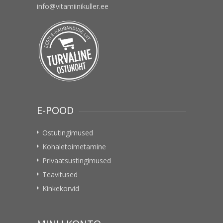
info@vitamiinikuller.ee
E-POOD
Ostutingimused
Kohaletoimetamine
Privaatsustingimused
Teavitused
Kinkekorvid