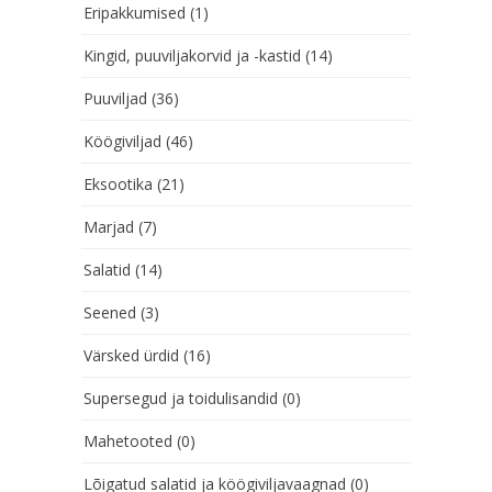
Eripakkumised
(1)
Kingid, puuviljakorvid ja -kastid
(14)
Puuviljad
(36)
Köögiviljad
(46)
Eksootika
(21)
Marjad
(7)
Salatid
(14)
Seened
(3)
Värsked ürdid
(16)
Supersegud ja toidulisandid
(0)
Mahetooted
(0)
Lõigatud salatid ja köögiviljavaagnad
(0)