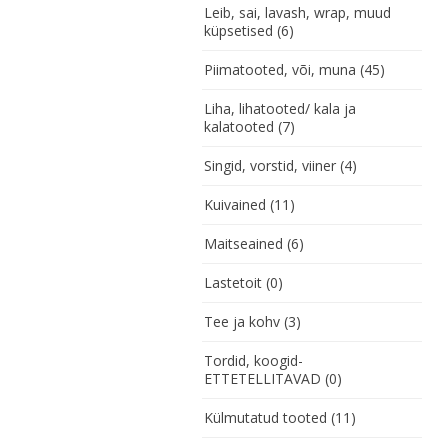
Leib, sai, lavash, wrap, muud
küpsetised
(6)
Piimatooted, või, muna
(45)
Liha, lihatooted/ kala ja
kalatooted
(7)
Singid, vorstid, viiner
(4)
Kuivained
(11)
Maitseained
(6)
Lastetoit
(0)
Tee ja kohv
(3)
Tordid, koogid-
ETTETELLITAVAD
(0)
Külmutatud tooted
(11)