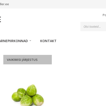
ller.ee
P
Toodete
otsing
ARNEPIIRKONNAD
KONTAKT
VAIKIMISI JÄRJESTUS