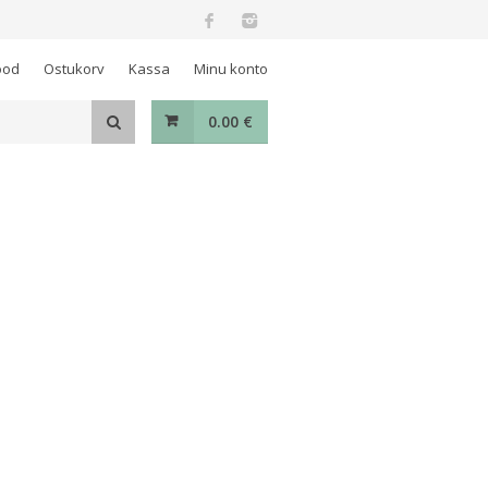
ood
Ostukorv
Kassa
Minu konto
0.00
€