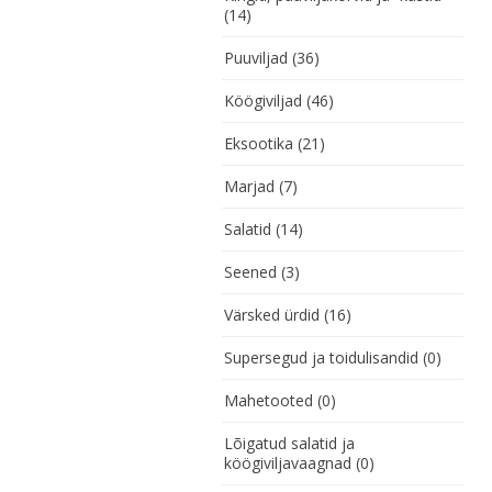
(14)
Puuviljad
(36)
Köögiviljad
(46)
Eksootika
(21)
Marjad
(7)
Salatid
(14)
Seened
(3)
Värsked ürdid
(16)
Supersegud ja toidulisandid
(0)
Mahetooted
(0)
Lõigatud salatid ja
köögiviljavaagnad
(0)