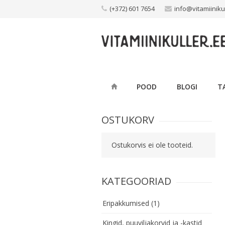
Skip
(+372) 601 7654
info@vitamiiniku
to
content
POOD
BLOGI
T
OSTUKORV
Ostukorvis ei ole tooteid.
KATEGOORIAD
Eripakkumised
(1)
Kingid, puuviljakorvid ja -kastid