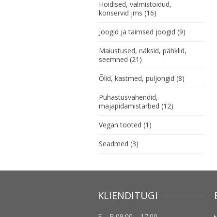
Hoidised, valmistoidud,
konservid jms
(16)
Joogid ja taimsed joogid
(9)
Maiustused, näksid, pähklid,
seemned
(21)
Õlid, kastmed, puljongid
(8)
Puhastusvahendid,
majapidamistarbed
(12)
Vegan tooted
(1)
Seadmed
(3)
KLIENDITUGI
E – R 09:00 – 17:00