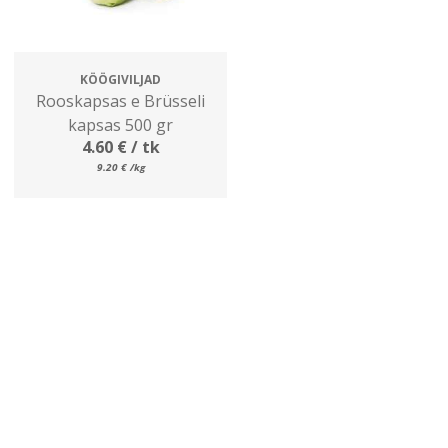
KÖÖGIVILJAD
Rooskapsas e Brüsseli
kapsas 500 gr
4.60
€
/ tk
9.20
€
/kg