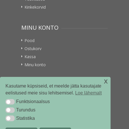
Kinkekorvid
MINU KONTO
Pood
Ostukorv
Kassa
Minu konto
x
VITAMIINIKULLER.EE
Kasutame küpsiseid, et meelde jätta kasutajate
eelistused meie sisu lehitsemisel.
Loe lähemalt
Kontakt
Funktsionaalsus
Funktsionaalsus
Ettevõttest
Turundus
Turundus
Statistika
Statistika