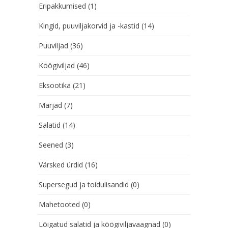
Eripakkumised
(1)
Kingid, puuviljakorvid ja -kastid
(14)
Puuviljad
(36)
Köögiviljad
(46)
Eksootika
(21)
Marjad
(7)
Salatid
(14)
Seened
(3)
Värsked ürdid
(16)
Supersegud ja toidulisandid
(0)
Mahetooted
(0)
Lõigatud salatid ja köögiviljavaagnad
(0)