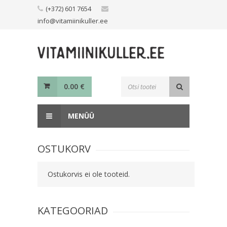
Skip
(+372) 601 7654
to
info@vitamiinikuller.ee
content
Toodete
0.00
€
otsing
MENÜÜ
OSTUKORV
Ostukorvis ei ole tooteid.
KATEGOORIAD