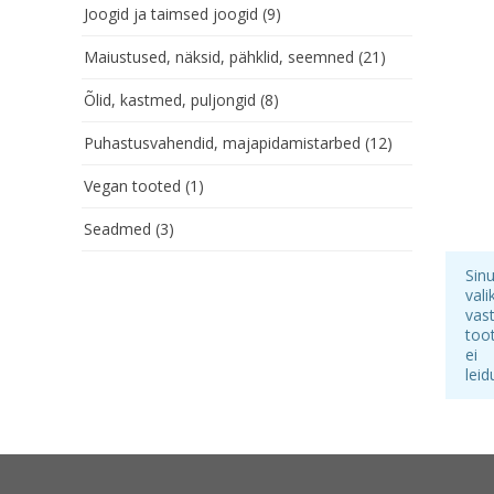
Joogid ja taimsed joogid
(9)
Maiustused, näksid, pähklid, seemned
(21)
Õlid, kastmed, puljongid
(8)
Puhastusvahendid, majapidamistarbed
(12)
Vegan tooted
(1)
Seadmed
(3)
Sin
vali
vas
too
ei
leid