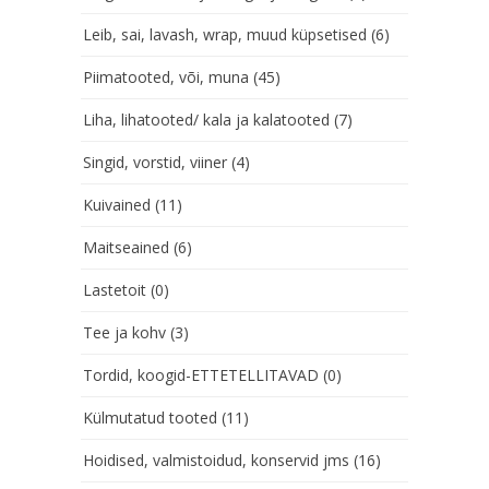
Leib, sai, lavash, wrap, muud küpsetised
(6)
Piimatooted, või, muna
(45)
Liha, lihatooted/ kala ja kalatooted
(7)
Singid, vorstid, viiner
(4)
Kuivained
(11)
Maitseained
(6)
Lastetoit
(0)
Tee ja kohv
(3)
Tordid, koogid-ETTETELLITAVAD
(0)
Külmutatud tooted
(11)
Hoidised, valmistoidud, konservid jms
(16)