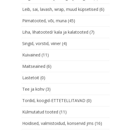
Leib, sai, lavash, wrap, muud küpsetised
(6)
Piimatooted, või, muna
(45)
Liha, lihatooted/ kala ja kalatooted
(7)
Singid, vorstid, viiner
(4)
Kuivained
(11)
Maitseained
(6)
Lastetoit
(0)
Tee ja kohv
(3)
Tordid, koogid-ETTETELLITAVAD
(0)
Külmutatud tooted
(11)
Hoidised, valmistoidud, konservid jms
(16)