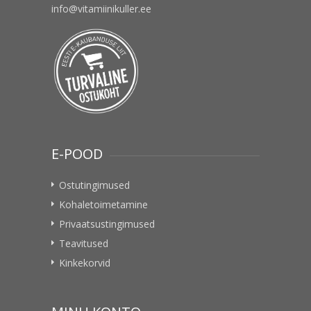
info@vitamiinikuller.ee
E-POOD
Ostutingimused
Kohaletoimetamine
Privaatsustingimused
Teavitused
Kinkekorvid