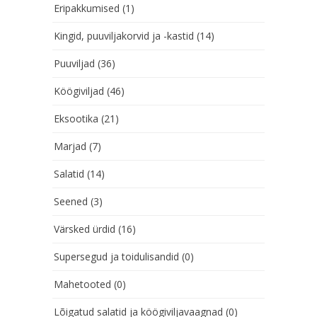
Eripakkumised
(1)
Kingid, puuviljakorvid ja -kastid
(14)
Puuviljad
(36)
Köögiviljad
(46)
Eksootika
(21)
Marjad
(7)
Salatid
(14)
Seened
(3)
Värsked ürdid
(16)
Supersegud ja toidulisandid
(0)
Mahetooted
(0)
Lõigatud salatid ja köögiviljavaagnad
(0)