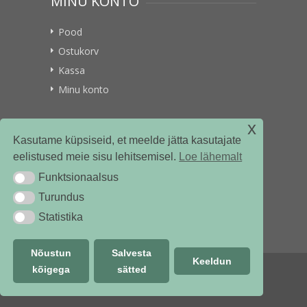
MINU KONTO
Pood
Ostukorv
Kassa
Minu konto
x
VITAMIINIKULLER.EE
Kasutame küpsiseid, et meelde jätta kasutajate
eelistused meie sisu lehitsemisel.
Loe lähemalt
Kontakt
Funktsionaalsus
Funktsionaalsus
Ettevõttest
Turundus
Turundus
Statistika
Statistika
Nõustun
Salvesta
Keeldun
kõigega
sätted
© vitamiinikuller.ee 2018