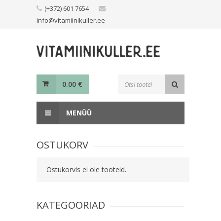
Skip
(+372) 601 7654
to
info@vitamiinikuller.ee
content
Toodete
0.00
€
otsing
MENÜÜ
OSTUKORV
Ostukorvis ei ole tooteid.
KATEGOORIAD