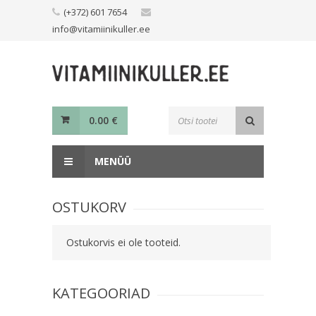
Skip
(+372) 601 7654
to
info@vitamiinikuller.ee
content
Toodete
0.00
€
otsing
MENÜÜ
OSTUKORV
Ostukorvis ei ole tooteid.
KATEGOORIAD