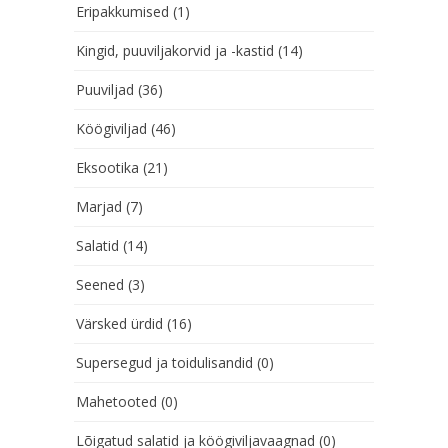
Eripakkumised
(1)
Kingid, puuviljakorvid ja -kastid
(14)
Puuviljad
(36)
Köögiviljad
(46)
Eksootika
(21)
Marjad
(7)
Salatid
(14)
Seened
(3)
Värsked ürdid
(16)
Supersegud ja toidulisandid
(0)
Mahetooted
(0)
Lõigatud salatid ja köögiviljavaagnad
(0)