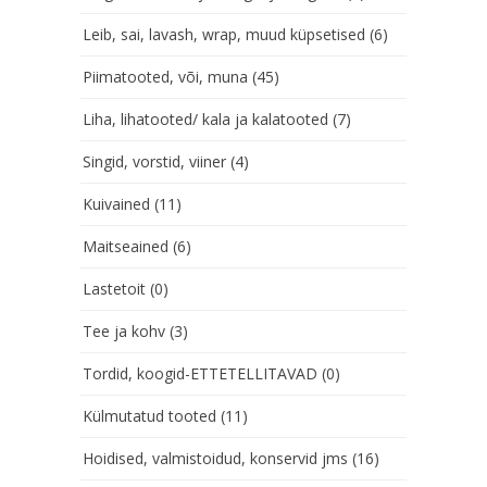
Leib, sai, lavash, wrap, muud küpsetised
(6)
Piimatooted, või, muna
(45)
Liha, lihatooted/ kala ja kalatooted
(7)
Singid, vorstid, viiner
(4)
Kuivained
(11)
Maitseained
(6)
Lastetoit
(0)
Tee ja kohv
(3)
Tordid, koogid-ETTETELLITAVAD
(0)
Külmutatud tooted
(11)
Hoidised, valmistoidud, konservid jms
(16)