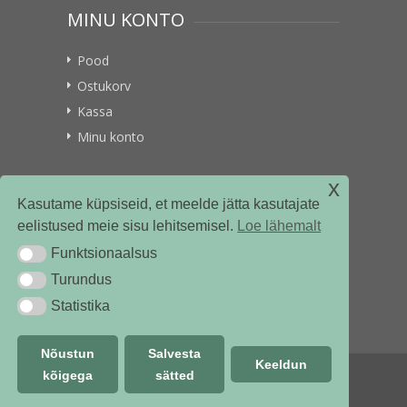
MINU KONTO
Pood
Ostukorv
Kassa
Minu konto
x
VITAMIINIKULLER.EE
Kasutame küpsiseid, et meelde jätta kasutajate
eelistused meie sisu lehitsemisel.
Loe lähemalt
Kontakt
Funktsionaalsus
Funktsionaalsus
Ettevõttest
Turundus
Turundus
Statistika
Statistika
Nõustun
Salvesta
Keeldun
kõigega
sätted
© vitamiinikuller.ee 2018