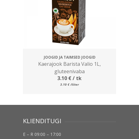
JOOGID JA TAIMSED JOOGID
Kaerajook Barista Valio 1L,
gluteenivaba
3.10
€
/ tk
3.10
€
/liiter
KLIENDITUGI
E – R 09:00 – 17:00