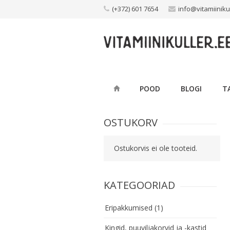
Skip
(+372) 601 7654
info@vitamiiniku
to
content
POOD
BLOGI
T
OSTUKORV
Ostukorvis ei ole tooteid.
KATEGOORIAD
Eripakkumised
(1)
Kingid, puuviljakorvid ja -kastid