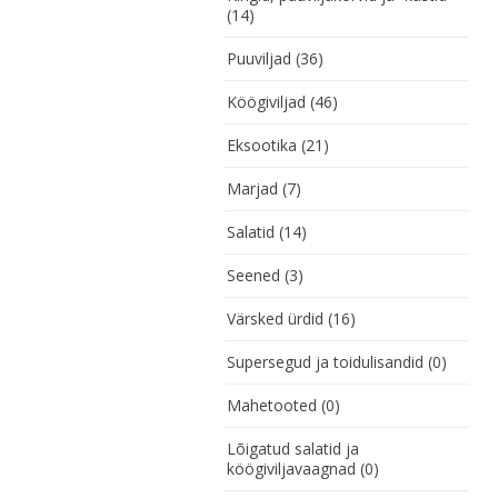
(14)
Puuviljad
(36)
Köögiviljad
(46)
Eksootika
(21)
Marjad
(7)
Salatid
(14)
Seened
(3)
Värsked ürdid
(16)
Supersegud ja toidulisandid
(0)
Mahetooted
(0)
Lõigatud salatid ja
köögiviljavaagnad
(0)