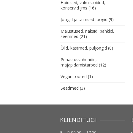
Hoidised, valmistoidud,
konservid jms
(16)
Joogid ja taimsed joogid
(9)
Maiustused, näksid, pähklid,
seemned
(21)
Õlid, kastmed, puljongid
(8)
Puhastusvahendid,
majapidamistarbed
(12)
Vegan tooted
(1)
Seadmed
(3)
KLIENDITUGI
E – R 09:00 – 17:00