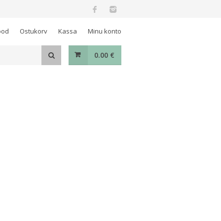
ood
Ostukorv
Kassa
Minu konto
0.00
€