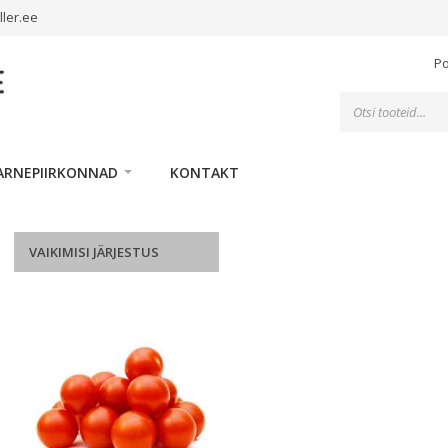
ller.ee
P
Toodete
otsing
ARNEPIIRKONNAD
KONTAKT
VAIKIMISI JÄRJESTUS