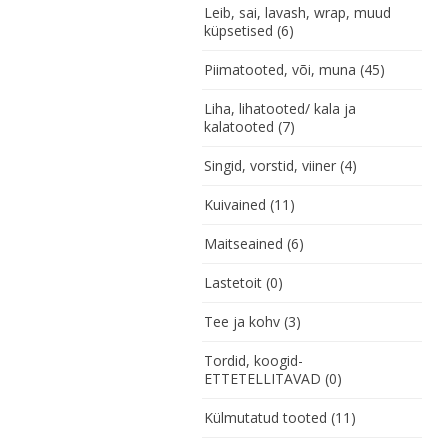
Leib, sai, lavash, wrap, muud
küpsetised
(6)
Piimatooted, või, muna
(45)
Liha, lihatooted/ kala ja
kalatooted
(7)
Singid, vorstid, viiner
(4)
Kuivained
(11)
Maitseained
(6)
Lastetoit
(0)
Tee ja kohv
(3)
Tordid, koogid-
ETTETELLITAVAD
(0)
Külmutatud tooted
(11)