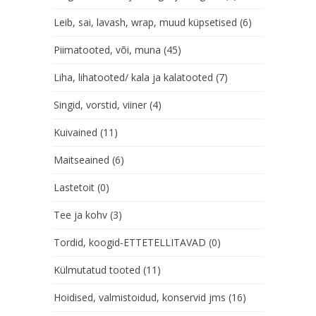
Leib, sai, lavash, wrap, muud küpsetised
(6)
Piimatooted, või, muna
(45)
Liha, lihatooted/ kala ja kalatooted
(7)
Singid, vorstid, viiner
(4)
Kuivained
(11)
Maitseained
(6)
Lastetoit
(0)
Tee ja kohv
(3)
Tordid, koogid-ETTETELLITAVAD
(0)
Külmutatud tooted
(11)
Hoidised, valmistoidud, konservid jms
(16)