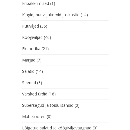
Eripakkumised
(1)
Kingid, puuviljakorvid ja -kastid
(14)
Puuviljad
(36)
Köögiviljad
(46)
Eksootika
(21)
Marjad
(7)
Salatid
(14)
Seened
(3)
Värsked ürdid
(16)
Supersegud ja toidulisandid
(0)
Mahetooted
(0)
Lõigatud salatid ja köögiviljavaagnad
(0)