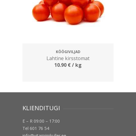
KÖÖGIVILJAD
Lahtine kirsstomat
10.90
€
/ kg
KLIENDITUGI
E – R 09:00 – 17:00
Tel 601 76 54
info@vitamiinikuller.ee