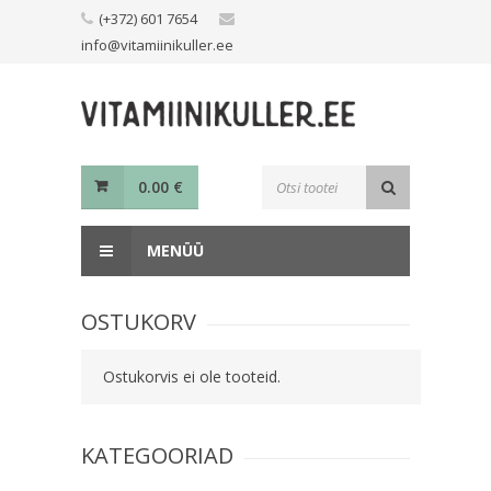
Skip
(+372) 601 7654
to
info@vitamiinikuller.ee
content
Toodete
0.00
€
otsing
MENÜÜ
OSTUKORV
Ostukorvis ei ole tooteid.
KATEGOORIAD