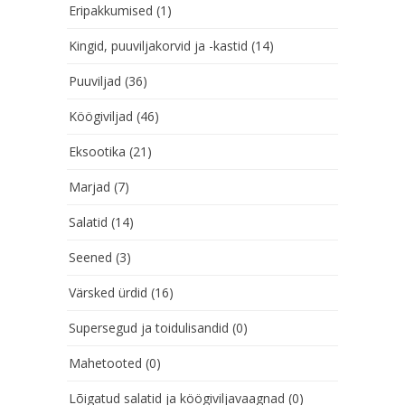
Eripakkumised
(1)
Kingid, puuviljakorvid ja -kastid
(14)
Puuviljad
(36)
Köögiviljad
(46)
Eksootika
(21)
Marjad
(7)
Salatid
(14)
Seened
(3)
Värsked ürdid
(16)
Supersegud ja toidulisandid
(0)
Mahetooted
(0)
Lõigatud salatid ja köögiviljavaagnad
(0)