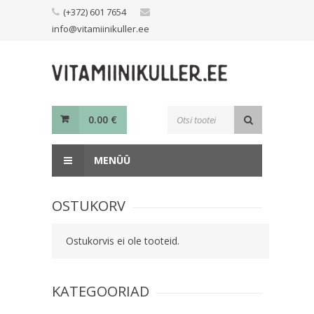
Skip
(+372) 601 7654
to
info@vitamiinikuller.ee
content
Toodete
0.00
€
otsing
MENÜÜ
OSTUKORV
Ostukorvis ei ole tooteid.
KATEGOORIAD