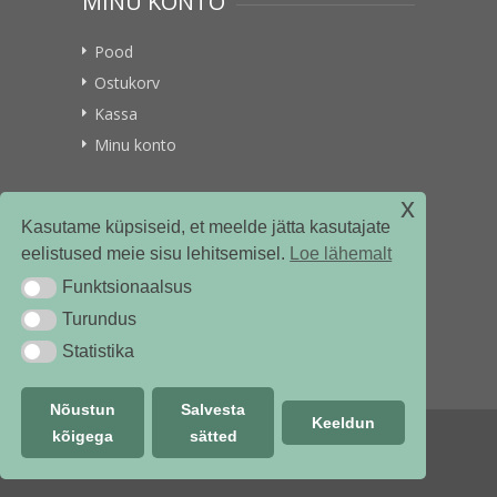
MINU KONTO
Pood
Ostukorv
Kassa
Minu konto
x
VITAMIINIKULLER.EE
Kasutame küpsiseid, et meelde jätta kasutajate
eelistused meie sisu lehitsemisel.
Loe lähemalt
Kontakt
Funktsionaalsus
Funktsionaalsus
Ettevõttest
Turundus
Turundus
Statistika
Statistika
Nõustun
Salvesta
Keeldun
kõigega
sätted
© vitamiinikuller.ee 2018