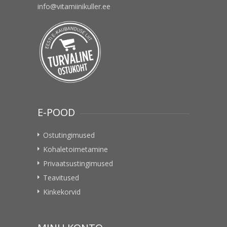
info@vitamiinikuller.ee
E-POOD
Ostutingimused
Kohaletoimetamine
Privaatsustingimused
Teavitused
Kinkekorvid