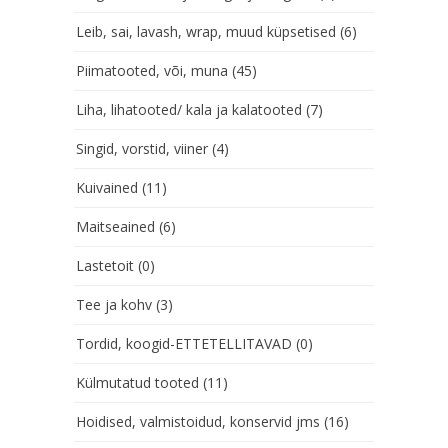
Leib, sai, lavash, wrap, muud küpsetised
(6)
Piimatooted, või, muna
(45)
Liha, lihatooted/ kala ja kalatooted
(7)
Singid, vorstid, viiner
(4)
Kuivained
(11)
Maitseained
(6)
Lastetoit
(0)
Tee ja kohv
(3)
Tordid, koogid-ETTETELLITAVAD
(0)
Külmutatud tooted
(11)
Hoidised, valmistoidud, konservid jms
(16)