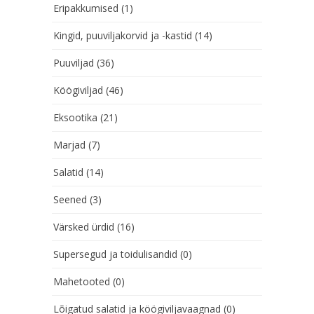
Eripakkumised
(1)
Kingid, puuviljakorvid ja -kastid
(14)
Puuviljad
(36)
Köögiviljad
(46)
Eksootika
(21)
Marjad
(7)
Salatid
(14)
Seened
(3)
Värsked ürdid
(16)
Supersegud ja toidulisandid
(0)
Mahetooted
(0)
Lõigatud salatid ja köögiviljavaagnad
(0)