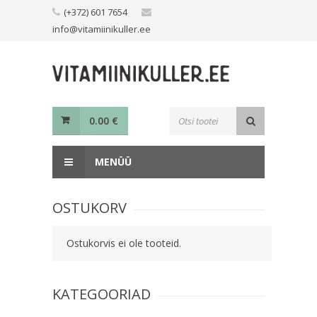
Skip
(+372) 601 7654
to
info@vitamiinikuller.ee
content
Toodete
0.00
€
otsing
MENÜÜ
OSTUKORV
Ostukorvis ei ole tooteid.
KATEGOORIAD