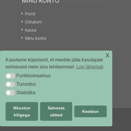
MINU KONTO
Pood
Ostukorv
Kassa
Minu konto
x
VITAMIINIKULLER.EE
Kasutame küpsiseid, et meelde jätta kasutajate
eelistused meie sisu lehitsemisel.
Loe lähemalt
Kontakt
Funktsionaalsus
Funktsionaalsus
Ettevõttest
Turundus
Turundus
Statistika
Statistika
Nõustun
Salvesta
Keeldun
kõigega
sätted
© vitamiinikuller.ee 2018