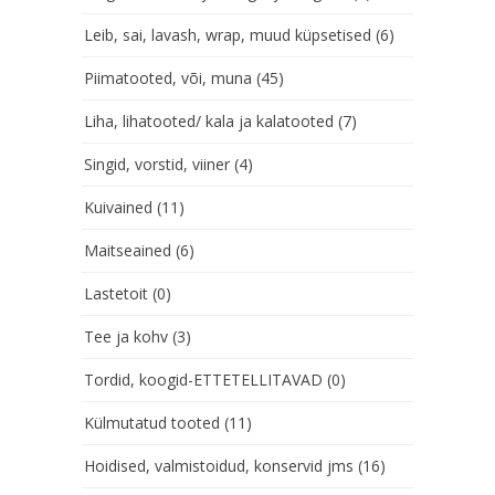
Leib, sai, lavash, wrap, muud küpsetised
(6)
Piimatooted, või, muna
(45)
Liha, lihatooted/ kala ja kalatooted
(7)
Singid, vorstid, viiner
(4)
Kuivained
(11)
Maitseained
(6)
Lastetoit
(0)
Tee ja kohv
(3)
Tordid, koogid-ETTETELLITAVAD
(0)
Külmutatud tooted
(11)
Hoidised, valmistoidud, konservid jms
(16)