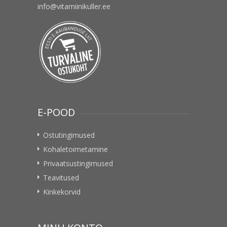
info@vitamiinikuller.ee
E-POOD
Ostutingimused
Kohaletoimetamine
Privaatsustingimused
Teavitused
Kinkekorvid