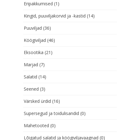
Eripakkumised
(1)
Kingid, puuviljakorvid ja -kastid
(14)
Puuviljad
(36)
Köögiviljad
(46)
Eksootika
(21)
Marjad
(7)
Salatid
(14)
Seened
(3)
Värsked ürdid
(16)
Supersegud ja toidulisandid
(0)
Mahetooted
(0)
Lõigatud salatid ja köögiviljavaagnad
(0)