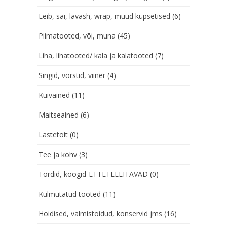
Leib, sai, lavash, wrap, muud küpsetised
(6)
Piimatooted, või, muna
(45)
Liha, lihatooted/ kala ja kalatooted
(7)
Singid, vorstid, viiner
(4)
Kuivained
(11)
Maitseained
(6)
Lastetoit
(0)
Tee ja kohv
(3)
Tordid, koogid-ETTETELLITAVAD
(0)
Külmutatud tooted
(11)
Hoidised, valmistoidud, konservid jms
(16)