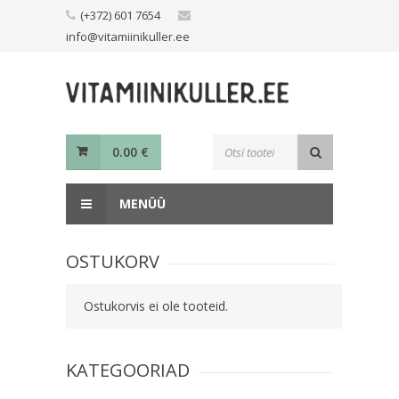
Skip
(+372) 601 7654
to
info@vitamiinikuller.ee
content
Toodete
0.00
€
otsing
MENÜÜ
OSTUKORV
Ostukorvis ei ole tooteid.
KATEGOORIAD