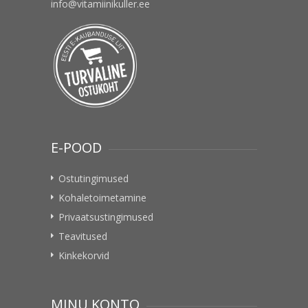
info@vitamiinikuller.ee
E-POOD
Ostutingimused
Kohaletoimetamine
Privaatsustingimused
Teavitused
Kinkekorvid
MINU KONTO