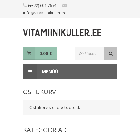
Skip
(+372) 601 7654
to
info@vitamiinikuller.ee
content
Toodete
0.00
€
otsing
MENÜÜ
OSTUKORV
Ostukorvis ei ole tooteid.
KATEGOORIAD