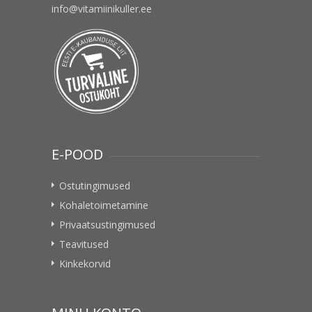
info@vitamiinikuller.ee
E-POOD
Ostutingimused
Kohaletoimetamine
Privaatsustingimused
Teavitused
Kinkekorvid