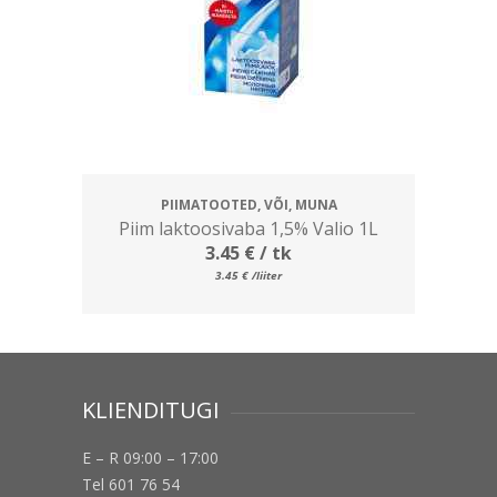
PIIMATOOTED, VÕI, MUNA
Piim laktoosivaba 1,5% Valio 1L
3.45
€
/ tk
3.45
€
/liiter
KLIENDITUGI
E – R 09:00 – 17:00
Tel 601 76 54