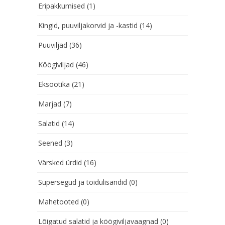
Eripakkumised
(1)
Kingid, puuviljakorvid ja -kastid
(14)
Puuviljad
(36)
Köögiviljad
(46)
Eksootika
(21)
Marjad
(7)
Salatid
(14)
Seened
(3)
Värsked ürdid
(16)
Supersegud ja toidulisandid
(0)
Mahetooted
(0)
Lõigatud salatid ja köögiviljavaagnad
(0)