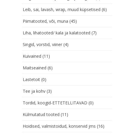
Leib, sai, lavash, wrap, muud küpsetised
(6)
Piimatooted, või, muna
(45)
Liha, lihatooted/ kala ja kalatooted
(7)
Singid, vorstid, viiner
(4)
Kuivained
(11)
Maitseained
(6)
Lastetoit
(0)
Tee ja kohv
(3)
Tordid, koogid-ETTETELLITAVAD
(0)
Külmutatud tooted
(11)
Hoidised, valmistoidud, konservid jms
(16)