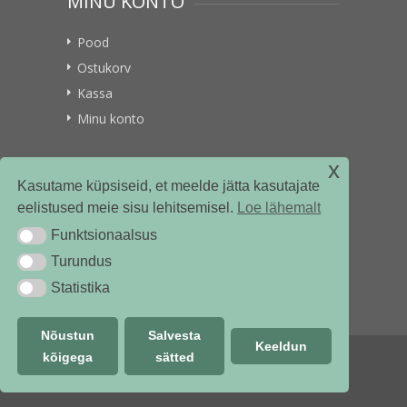
MINU KONTO
Pood
Ostukorv
Kassa
Minu konto
x
VITAMIINIKULLER.EE
Kasutame küpsiseid, et meelde jätta kasutajate
eelistused meie sisu lehitsemisel.
Loe lähemalt
Kontakt
Funktsionaalsus
Funktsionaalsus
Ettevõttest
Turundus
Turundus
Statistika
Statistika
Nõustun
Salvesta
Keeldun
kõigega
sätted
© vitamiinikuller.ee 2018