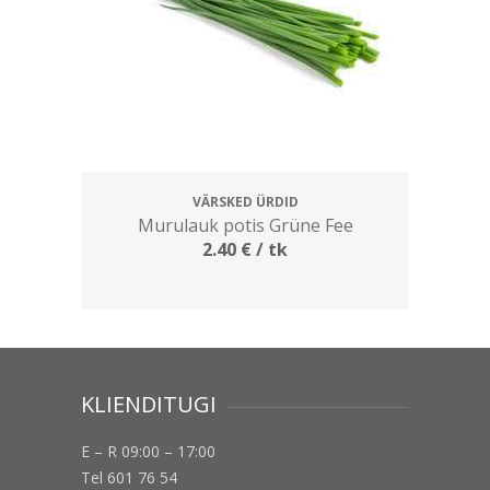
VÄRSKED ÜRDID
Murulauk potis Grüne Fee
2.40
€
/ tk
KLIENDITUGI
E – R 09:00 – 17:00
Tel 601 76 54