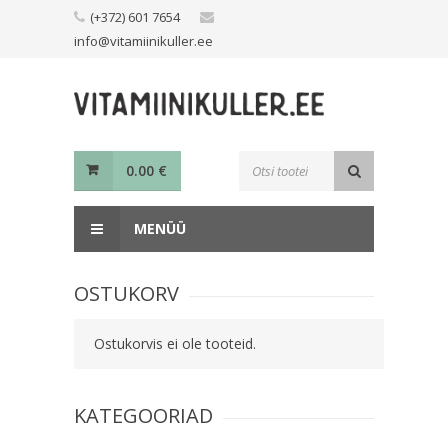
Skip
(+372) 601 7654
to
info@vitamiinikuller.ee
content
Toodete
0.00
€
otsing
MENÜÜ
OSTUKORV
Ostukorvis ei ole tooteid.
KATEGOORIAD