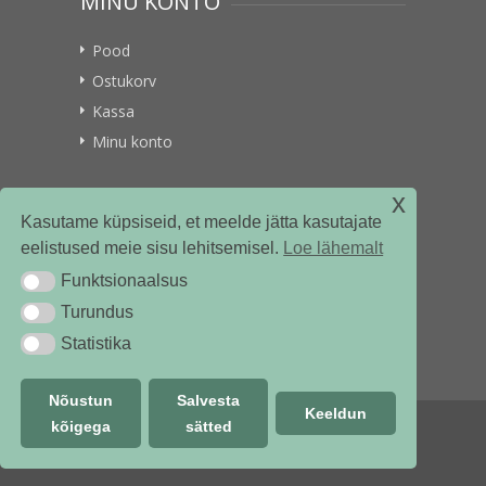
MINU KONTO
Pood
Ostukorv
Kassa
Minu konto
x
VITAMIINIKULLER.EE
Kasutame küpsiseid, et meelde jätta kasutajate
eelistused meie sisu lehitsemisel.
Loe lähemalt
Kontakt
Funktsionaalsus
Funktsionaalsus
Ettevõttest
Turundus
Turundus
Statistika
Statistika
Nõustun
Salvesta
Keeldun
kõigega
sätted
© vitamiinikuller.ee 2018