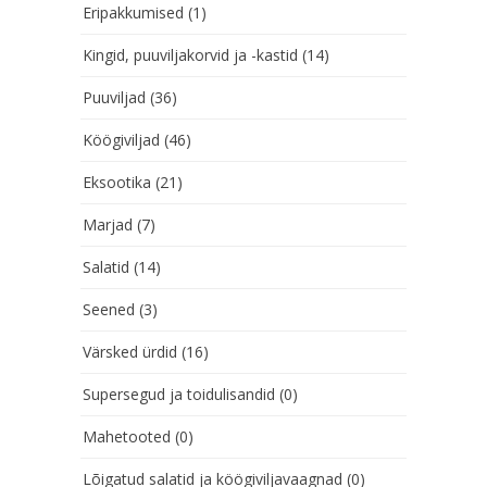
Eripakkumised
(1)
Kingid, puuviljakorvid ja -kastid
(14)
Puuviljad
(36)
Köögiviljad
(46)
Eksootika
(21)
Marjad
(7)
Salatid
(14)
Seened
(3)
Värsked ürdid
(16)
Supersegud ja toidulisandid
(0)
Mahetooted
(0)
Lõigatud salatid ja köögiviljavaagnad
(0)