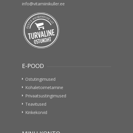
info@vitamiinikuller.ee
E-POOD
Ostutingimused
Kohaletoimetamine
Privaatsustingimused
Teavitused
Kinkekorvid