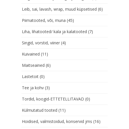
Leib, sai, lavash, wrap, muud küpsetised
(6)
Piimatooted, või, muna
(45)
Liha, lihatooted/ kala ja kalatooted
(7)
Singid, vorstid, viiner
(4)
Kuivained
(11)
Maitseained
(6)
Lastetoit
(0)
Tee ja kohv
(3)
Tordid, koogid-ETTETELLITAVAD
(0)
Külmutatud tooted
(11)
Hoidised, valmistoidud, konservid jms
(16)