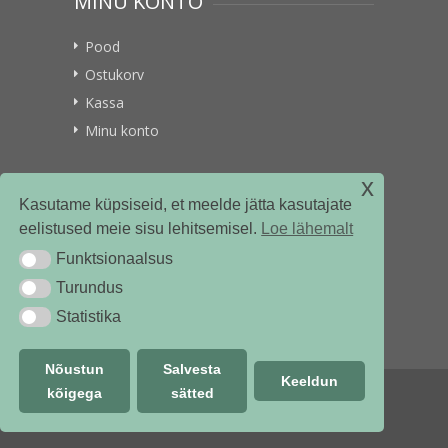
MINU KONTO
Pood
Ostukorv
Kassa
Minu konto
x
VITAMIINIKULLER.EE
Kasutame küpsiseid, et meelde jätta kasutajate
eelistused meie sisu lehitsemisel.
Loe lähemalt
Kontakt
Funktsionaalsus
Funktsionaalsus
Ettevõttest
Turundus
Turundus
Statistika
Statistika
Nõustun
Salvesta
Keeldun
kõigega
sätted
© vitamiinikuller.ee 2018