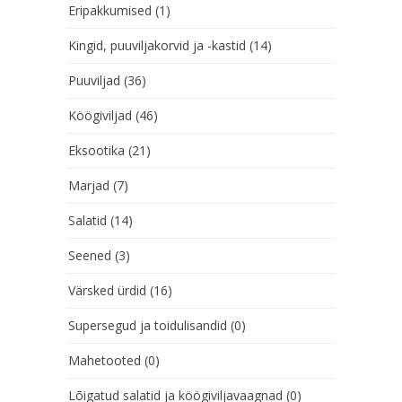
Eripakkumised
(1)
Kingid, puuviljakorvid ja -kastid
(14)
Puuviljad
(36)
Köögiviljad
(46)
Eksootika
(21)
Marjad
(7)
Salatid
(14)
Seened
(3)
Värsked ürdid
(16)
Supersegud ja toidulisandid
(0)
Mahetooted
(0)
Lõigatud salatid ja köögiviljavaagnad
(0)