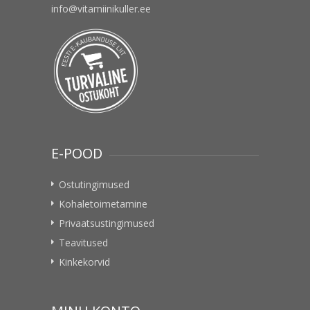
info@vitamiinikuller.ee
E-POOD
Ostutingimused
Kohaletoimetamine
Privaatsustingimused
Teavitused
Kinkekorvid