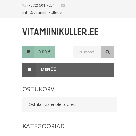
Skip
(+372) 601 7654
to
info@vitamiinikuller.ee
content
Toodete
0.00
€
otsing
MENÜÜ
OSTUKORV
Ostukorvis ei ole tooteid.
KATEGOORIAD