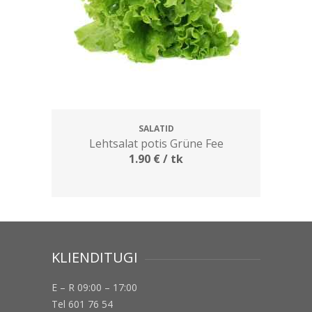
SALATID
Lehtsalat potis Grüne Fee
1.90
€
/ tk
KLIENDITUGI
E – R 09:00 – 17:00
Tel 601 76 54