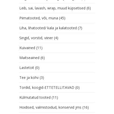
Leib, sai, lavash, wrap, muud küpsetised
(6)
Piimatooted, või, muna
(45)
Liha, lihatooted/ kala ja kalatooted
(7)
Singid, vorstid, viiner
(4)
Kuivained
(11)
Maitseained
(6)
Lastetoit
(0)
Tee ja kohv
(3)
Tordid, koogid-ETTETELLITAVAD
(0)
Külmutatud tooted
(11)
Hoidised, valmistoidud, konservid jms
(16)