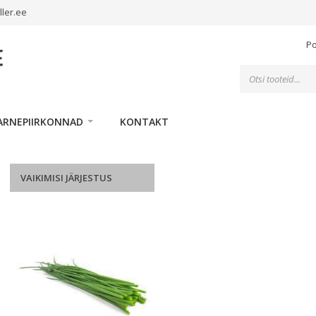
ller.ee
P
Toodete
otsing
ARNEPIIRKONNAD
KONTAKT
VAIKIMISI JÄRJESTUS