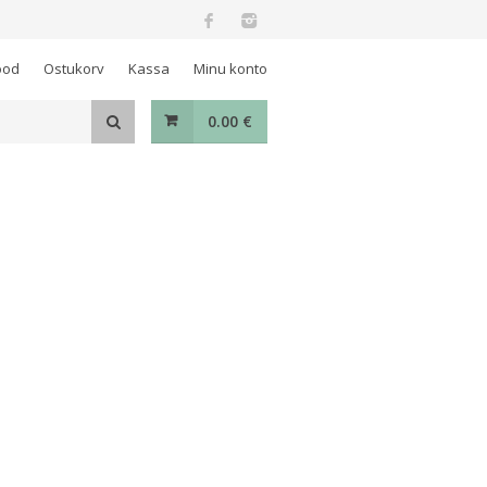
ood
Ostukorv
Kassa
Minu konto
0.00
€