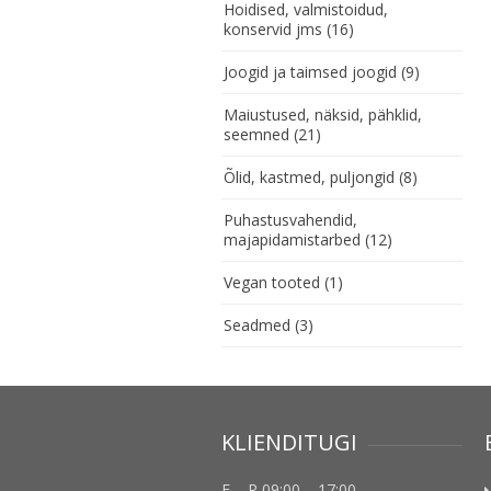
Hoidised, valmistoidud,
konservid jms
(16)
Joogid ja taimsed joogid
(9)
Maiustused, näksid, pähklid,
seemned
(21)
Õlid, kastmed, puljongid
(8)
Puhastusvahendid,
majapidamistarbed
(12)
Vegan tooted
(1)
Seadmed
(3)
KLIENDITUGI
E – R 09:00 – 17:00