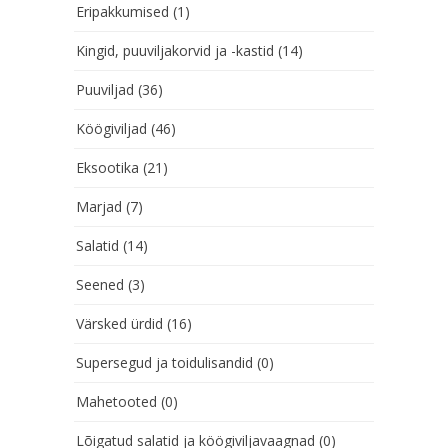
Eripakkumised
(1)
Kingid, puuviljakorvid ja -kastid
(14)
Puuviljad
(36)
Köögiviljad
(46)
Eksootika
(21)
Marjad
(7)
Salatid
(14)
Seened
(3)
Värsked ürdid
(16)
Supersegud ja toidulisandid
(0)
Mahetooted
(0)
Lõigatud salatid ja köögiviljavaagnad
(0)