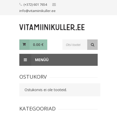
Skip
(+372) 601 7654
to
info@vitamiinikuller.ee
content
Toodete
0.00
€
otsing
MENÜÜ
OSTUKORV
Ostukorvis ei ole tooteid.
KATEGOORIAD