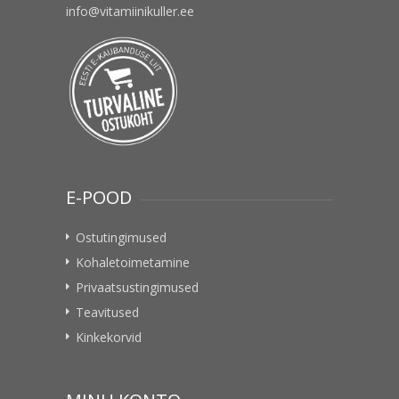
info@vitamiinikuller.ee
E-POOD
Ostutingimused
Kohaletoimetamine
Privaatsustingimused
Teavitused
Kinkekorvid