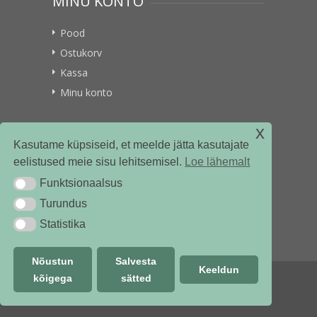
MINU KONTO
Pood
Ostukorv
Kassa
Minu konto
x
VITAMIINIKULLER.EE
Kasutame küpsiseid, et meelde jätta kasutajate
eelistused meie sisu lehitsemisel.
Loe lähemalt
Kontakt
Funktsionaalsus
Funktsionaalsus
Ettevõttest
Turundus
Turundus
Statistika
Statistika
Nõustun
Salvesta
Keeldun
kõigega
sätted
© vitamiinikuller.ee 2018