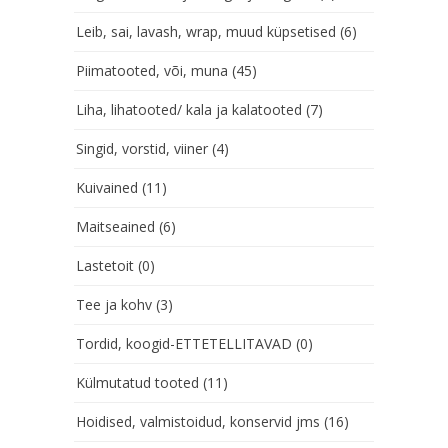
Leib, sai, lavash, wrap, muud küpsetised
(6)
Piimatooted, või, muna
(45)
Liha, lihatooted/ kala ja kalatooted
(7)
Singid, vorstid, viiner
(4)
Kuivained
(11)
Maitseained
(6)
Lastetoit
(0)
Tee ja kohv
(3)
Tordid, koogid-ETTETELLITAVAD
(0)
Külmutatud tooted
(11)
Hoidised, valmistoidud, konservid jms
(16)