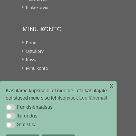
Kinkekorvid
MINU KONTO
Pood
Ostukorv
Kassa
Minu konto
x
VITAMIINIKULLER.EE
Kasutame küpsiseid, et meelde jätta kasutajate
eelistused meie sisu lehitsemisel.
Loe lähemalt
Kontakt
Funktsionaalsus
Funktsionaalsus
Ettevõttest
Turundus
Turundus
Statistika
Statistika