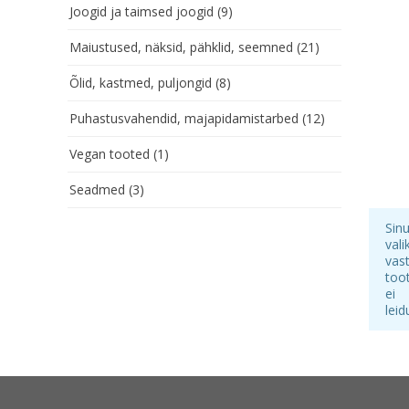
Joogid ja taimsed joogid
(9)
Maiustused, näksid, pähklid, seemned
(21)
Õlid, kastmed, puljongid
(8)
Puhastusvahendid, majapidamistarbed
(12)
Vegan tooted
(1)
Seadmed
(3)
Sin
vali
vas
too
ei
leid