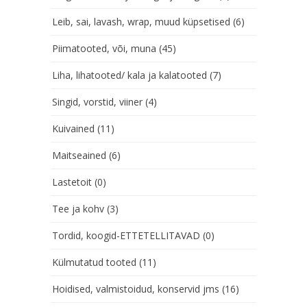
Leib, sai, lavash, wrap, muud küpsetised
(6)
Piimatooted, või, muna
(45)
Liha, lihatooted/ kala ja kalatooted
(7)
Singid, vorstid, viiner
(4)
Kuivained
(11)
Maitseained
(6)
Lastetoit
(0)
Tee ja kohv
(3)
Tordid, koogid-ETTETELLITAVAD
(0)
Külmutatud tooted
(11)
Hoidised, valmistoidud, konservid jms
(16)