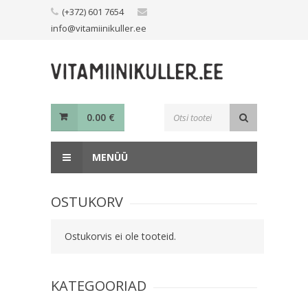
Skip
(+372) 601 7654
to
info@vitamiinikuller.ee
content
Toodete
0.00
€
otsing
MENÜÜ
OSTUKORV
Ostukorvis ei ole tooteid.
KATEGOORIAD