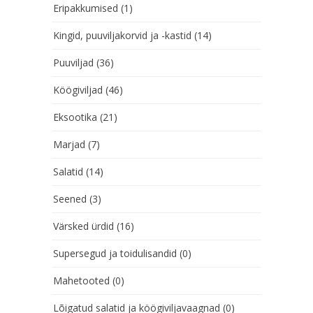
Eripakkumised
(1)
Kingid, puuviljakorvid ja -kastid
(14)
Puuviljad
(36)
Köögiviljad
(46)
Eksootika
(21)
Marjad
(7)
Salatid
(14)
Seened
(3)
Värsked ürdid
(16)
Supersegud ja toidulisandid
(0)
Mahetooted
(0)
Lõigatud salatid ja köögiviljavaagnad
(0)