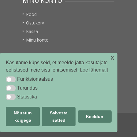
MINU KONTO
Pood
Ostukorv
Kassa
Minu konto
x
VITAMIINIKULLER.EE
Kasutame küpsiseid, et meelde jätta kasutajate
eelistused meie sisu lehitsemisel.
Loe lähemalt
Kontakt
Funktsionaalsus
Funktsionaalsus
Ettevõttest
Turundus
Turundus
Statistika
Statistika
Nõustun
Salvesta
Keeldun
kõigega
sätted
© vitamiinikuller.ee 2018