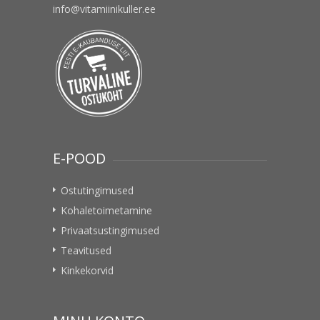
info@vitamiinikuller.ee
E-POOD
Ostutingimused
Kohaletoimetamine
Privaatsustingimused
Teavitused
Kinkekorvid