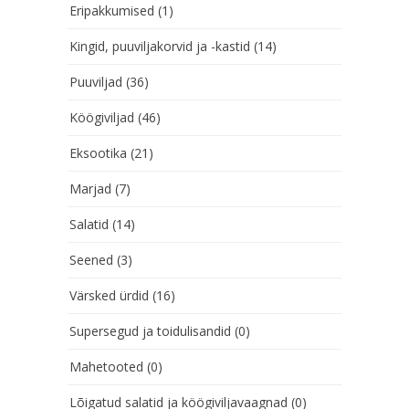
Eripakkumised
(1)
Kingid, puuviljakorvid ja -kastid
(14)
Puuviljad
(36)
Köögiviljad
(46)
Eksootika
(21)
Marjad
(7)
Salatid
(14)
Seened
(3)
Värsked ürdid
(16)
Supersegud ja toidulisandid
(0)
Mahetooted
(0)
Lõigatud salatid ja köögiviljavaagnad
(0)