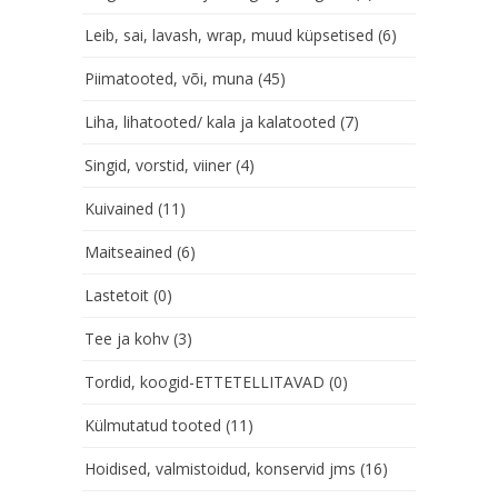
Leib, sai, lavash, wrap, muud küpsetised
(6)
Piimatooted, või, muna
(45)
Liha, lihatooted/ kala ja kalatooted
(7)
Singid, vorstid, viiner
(4)
Kuivained
(11)
Maitseained
(6)
Lastetoit
(0)
Tee ja kohv
(3)
Tordid, koogid-ETTETELLITAVAD
(0)
Külmutatud tooted
(11)
Hoidised, valmistoidud, konservid jms
(16)