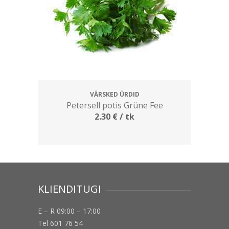
VÄRSKED ÜRDID
Petersell potis Grüne Fee
2.30
€
/ tk
KLIENDITUGI
E – R 09:00 – 17:00
Tel 601 76 54