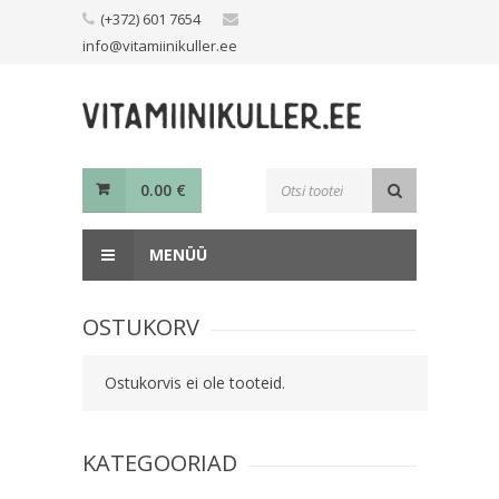
Skip
(+372) 601 7654
to
info@vitamiinikuller.ee
content
Toodete
0.00
€
otsing
MENÜÜ
OSTUKORV
Ostukorvis ei ole tooteid.
KATEGOORIAD