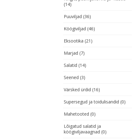
(14)
Puuviljad
(36)
Köögiviljad
(46)
Eksootika
(21)
Marjad
(7)
Salatid
(14)
Seened
(3)
Värsked ürdid
(16)
Supersegud ja toidulisandid
(0)
Mahetooted
(0)
Lõigatud salatid ja
köögiviljavaagnad
(0)