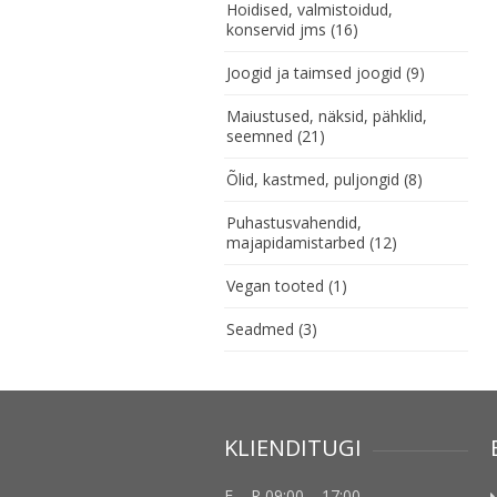
Hoidised, valmistoidud,
konservid jms
(16)
Joogid ja taimsed joogid
(9)
Maiustused, näksid, pähklid,
seemned
(21)
Õlid, kastmed, puljongid
(8)
Puhastusvahendid,
majapidamistarbed
(12)
Vegan tooted
(1)
Seadmed
(3)
KLIENDITUGI
E – R 09:00 – 17:00