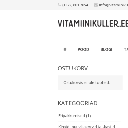
Skip
(+372) 601 7654
info@vitamiiniku
to
content
POOD
BLOGI
T
OSTUKORV
Ostukorvis ei ole tooteid.
KATEGOORIAD
Eripakkumised
(1)
Kingid, puuviljakorvid ja -kastid