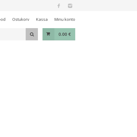
ood
Ostukorv
Kassa
Minu konto
0.00
€