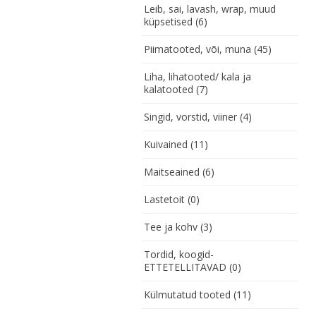
Leib, sai, lavash, wrap, muud
küpsetised
(6)
Piimatooted, või, muna
(45)
Liha, lihatooted/ kala ja
kalatooted
(7)
Singid, vorstid, viiner
(4)
Kuivained
(11)
Maitseained
(6)
Lastetoit
(0)
Tee ja kohv
(3)
Tordid, koogid-
ETTETELLITAVAD
(0)
Külmutatud tooted
(11)