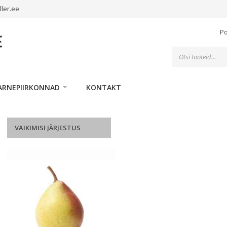
ller.ee
P
Toodete
otsing
ARNEPIIRKONNAD
KONTAKT
VAIKIMISI JÄRJESTUS