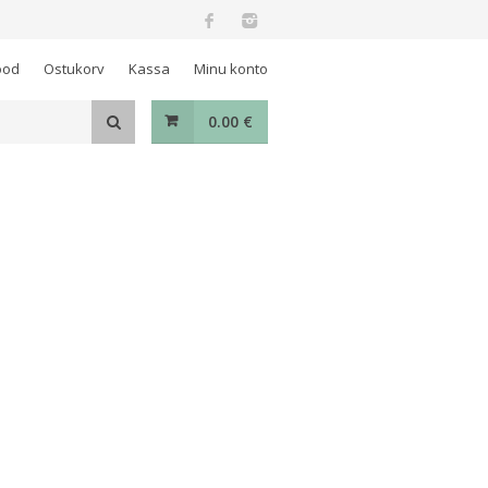
ood
Ostukorv
Kassa
Minu konto
0.00
€