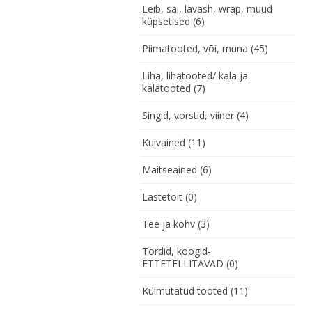
Leib, sai, lavash, wrap, muud
küpsetised
(6)
Piimatooted, või, muna
(45)
Liha, lihatooted/ kala ja
kalatooted
(7)
Singid, vorstid, viiner
(4)
Kuivained
(11)
Maitseained
(6)
Lastetoit
(0)
Tee ja kohv
(3)
Tordid, koogid-
ETTETELLITAVAD
(0)
Külmutatud tooted
(11)