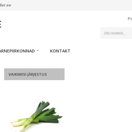
ller.ee
P
Toodete
otsing
ARNEPIIRKONNAD
KONTAKT
VAIKIMISI JÄRJESTUS