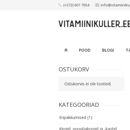
Skip
(+372) 601 7654
info@vitamiiniku
to
content
POOD
BLOGI
T
OSTUKORV
Ostukorvis ei ole tooteid.
KATEGOORIAD
Eripakkumised
(1)
Kingid, puuviljakorvid ja -kastid