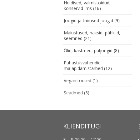
Hoidised, valmistoidud,
konservid jms
(16)
Joogid ja taimsed joogid
(9)
Maiustused, näksid, pähklid,
seemned
(21)
Õlid, kastmed, puljongid
(8)
Puhastusvahendid,
majapidamistarbed
(12)
Vegan tooted
(1)
Seadmed
(3)
KLIENDITUGI
E – R 09:00 – 17:00