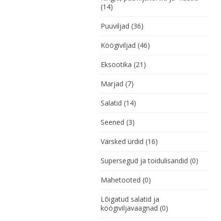
(14)
Puuviljad
(36)
Köögiviljad
(46)
Eksootika
(21)
Marjad
(7)
Salatid
(14)
Seened
(3)
Värsked ürdid
(16)
Supersegud ja toidulisandid
(0)
Mahetooted
(0)
Lõigatud salatid ja
köögiviljavaagnad
(0)