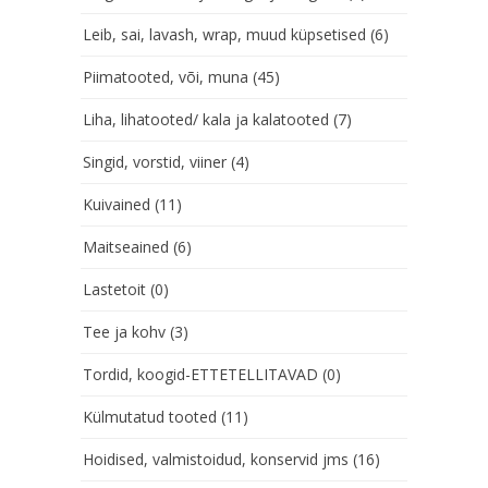
Leib, sai, lavash, wrap, muud küpsetised
(6)
Piimatooted, või, muna
(45)
Liha, lihatooted/ kala ja kalatooted
(7)
Singid, vorstid, viiner
(4)
Kuivained
(11)
Maitseained
(6)
Lastetoit
(0)
Tee ja kohv
(3)
Tordid, koogid-ETTETELLITAVAD
(0)
Külmutatud tooted
(11)
Hoidised, valmistoidud, konservid jms
(16)