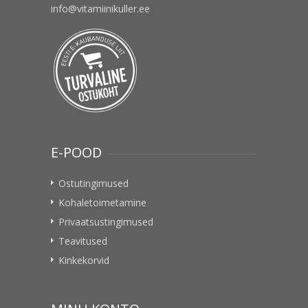
info@vitamiinikuller.ee
E-POOD
Ostutingimused
Kohaletoimetamine
Privaatsustingimused
Teavitused
Kinkekorvid