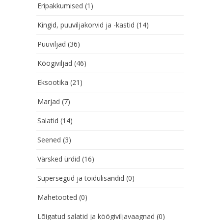
Eripakkumised
(1)
Kingid, puuviljakorvid ja -kastid
(14)
Puuviljad
(36)
Köögiviljad
(46)
Eksootika
(21)
Marjad
(7)
Salatid
(14)
Seened
(3)
Värsked ürdid
(16)
Supersegud ja toidulisandid
(0)
Mahetooted
(0)
Lõigatud salatid ja köögiviljavaagnad
(0)