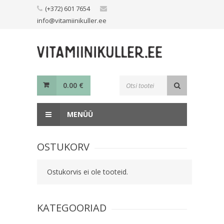
Skip
(+372) 601 7654
to
info@vitamiinikuller.ee
content
Toodete
0.00
€
otsing
MENÜÜ
OSTUKORV
Ostukorvis ei ole tooteid.
KATEGOORIAD