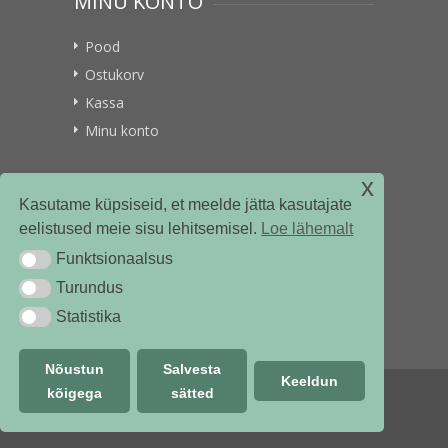
MINU KONTO
Pood
Ostukorv
Kassa
Minu konto
x
VITAMIINIKULLER.EE
Kasutame küpsiseid, et meelde jätta kasutajate
eelistused meie sisu lehitsemisel.
Loe lähemalt
Kontakt
Funktsionaalsus
Funktsionaalsus
Ettevõttest
Turundus
Turundus
Statistika
Statistika
Nõustun
Salvesta
Keeldun
kõigega
sätted
© vitamiinikuller.ee 2018