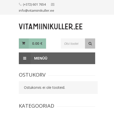
Skip
(+372) 601 7654
to
info@vitamiinikuller.ee
content
Toodete
0.00
€
otsing
MENÜÜ
OSTUKORV
Ostukorvis ei ole tooteid.
KATEGOORIAD