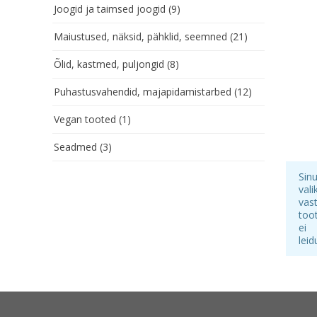
Joogid ja taimsed joogid
(9)
Maiustused, näksid, pähklid, seemned
(21)
Õlid, kastmed, puljongid
(8)
Puhastusvahendid, majapidamistarbed
(12)
Vegan tooted
(1)
Seadmed
(3)
Sin
vali
vas
too
ei
leid