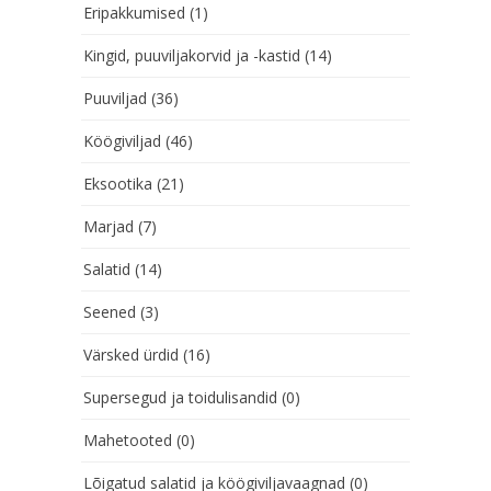
Eripakkumised
(1)
Kingid, puuviljakorvid ja -kastid
(14)
Puuviljad
(36)
Köögiviljad
(46)
Eksootika
(21)
Marjad
(7)
Salatid
(14)
Seened
(3)
Värsked ürdid
(16)
Supersegud ja toidulisandid
(0)
Mahetooted
(0)
Lõigatud salatid ja köögiviljavaagnad
(0)