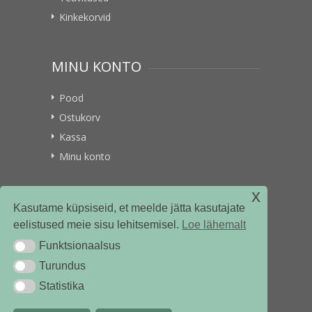
Kinkekorvid
MINU KONTO
Pood
Ostukorv
Kassa
Minu konto
x
VITAMIINIKULLER.EE
Kasutame küpsiseid, et meelde jätta kasutajate
eelistused meie sisu lehitsemisel.
Loe lähemalt
Kontakt
Funktsionaalsus
Funktsionaalsus
Ettevõttest
Turundus
Turundus
Statistika
Statistika