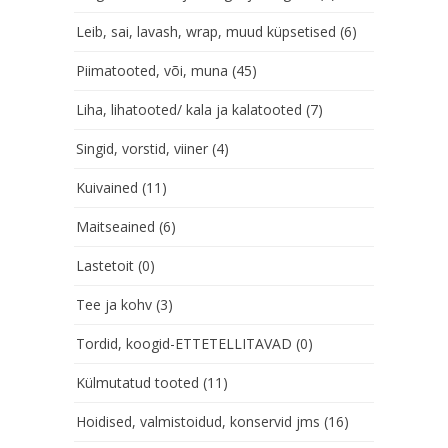
Leib, sai, lavash, wrap, muud küpsetised
(6)
Piimatooted, või, muna
(45)
Liha, lihatooted/ kala ja kalatooted
(7)
Singid, vorstid, viiner
(4)
Kuivained
(11)
Maitseained
(6)
Lastetoit
(0)
Tee ja kohv
(3)
Tordid, koogid-ETTETELLITAVAD
(0)
Külmutatud tooted
(11)
Hoidised, valmistoidud, konservid jms
(16)