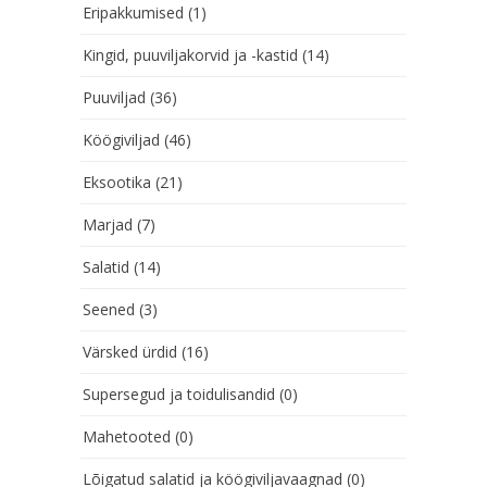
Eripakkumised
(1)
Kingid, puuviljakorvid ja -kastid
(14)
Puuviljad
(36)
Köögiviljad
(46)
Eksootika
(21)
Marjad
(7)
Salatid
(14)
Seened
(3)
Värsked ürdid
(16)
Supersegud ja toidulisandid
(0)
Mahetooted
(0)
Lõigatud salatid ja köögiviljavaagnad
(0)