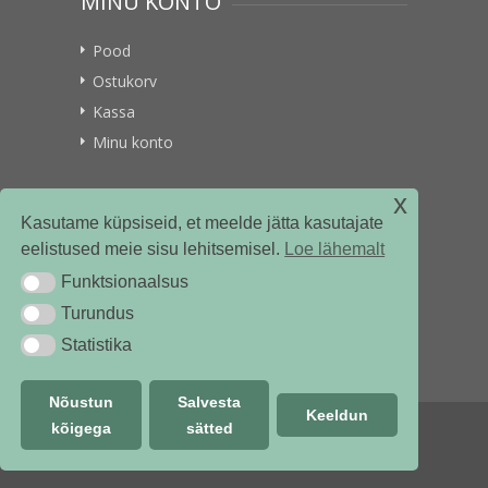
MINU KONTO
Pood
Ostukorv
Kassa
Minu konto
x
VITAMIINIKULLER.EE
Kasutame küpsiseid, et meelde jätta kasutajate
eelistused meie sisu lehitsemisel.
Loe lähemalt
Kontakt
Funktsionaalsus
Funktsionaalsus
Ettevõttest
Turundus
Turundus
Statistika
Statistika
Nõustun
Salvesta
Keeldun
kõigega
sätted
© vitamiinikuller.ee 2018