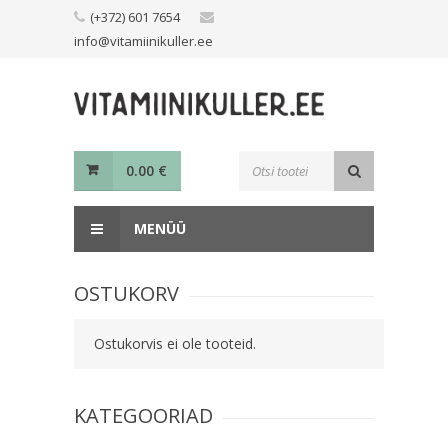
Skip
(+372) 601 7654
to
info@vitamiinikuller.ee
content
Toodete
0.00
€
otsing
MENÜÜ
OSTUKORV
Ostukorvis ei ole tooteid.
KATEGOORIAD