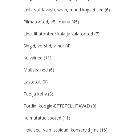
Leib, sai, lavash, wrap, muud küpsetised
(6)
Piimatooted, või, muna
(45)
Liha, lihatooted/ kala ja kalatooted
(7)
Singid, vorstid, viiner
(4)
Kuivained
(11)
Maitseained
(6)
Lastetoit
(0)
Tee ja kohv
(3)
Tordid, koogid-ETTETELLITAVAD
(0)
Külmutatud tooted
(11)
Hoidised, valmistoidud, konservid jms
(16)