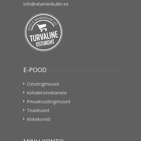
info@vitamiinikuller.ee
E-POOD
Ostutingimused
Kohaletoimetamine
Privaatsustingimused
Teavitused
Kinkekorvid