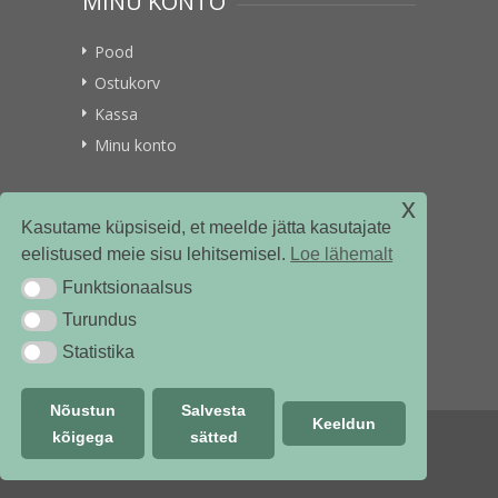
MINU KONTO
Pood
Ostukorv
Kassa
Minu konto
x
VITAMIINIKULLER.EE
Kasutame küpsiseid, et meelde jätta kasutajate
eelistused meie sisu lehitsemisel.
Loe lähemalt
Kontakt
Funktsionaalsus
Funktsionaalsus
Ettevõttest
Turundus
Turundus
Statistika
Statistika
Nõustun
Salvesta
Keeldun
kõigega
sätted
© vitamiinikuller.ee 2018