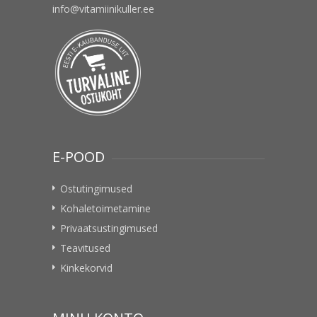
info@vitamiinikuller.ee
E-POOD
Ostutingimused
Kohaletoimetamine
Privaatsustingimused
Teavitused
Kinkekorvid