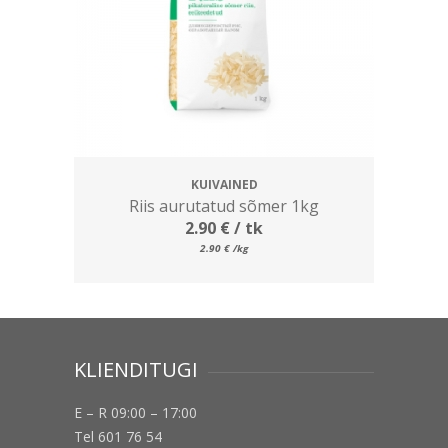
KUIVAINED
Riis aurutatud sõmer 1kg
2.90
€
/ tk
2.90
€
/kg
KLIENDITUGI
E – R 09:00 – 17:00
Tel 601 76 54