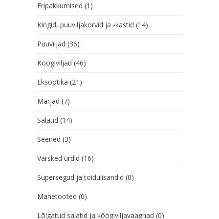
Eripakkumised
(1)
Kingid, puuviljakorvid ja -kastid
(14)
Puuviljad
(36)
Köögiviljad
(46)
Eksootika
(21)
Marjad
(7)
Salatid
(14)
Seened
(3)
Värsked ürdid
(16)
Supersegud ja toidulisandid
(0)
Mahetooted
(0)
Lõigatud salatid ja köögiviljavaagnad
(0)