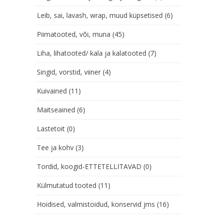
Leib, sai, lavash, wrap, muud küpsetised
(6)
Piimatooted, või, muna
(45)
Liha, lihatooted/ kala ja kalatooted
(7)
Singid, vorstid, viiner
(4)
Kuivained
(11)
Maitseained
(6)
Lastetoit
(0)
Tee ja kohv
(3)
Tordid, koogid-ETTETELLITAVAD
(0)
Külmutatud tooted
(11)
Hoidised, valmistoidud, konservid jms
(16)