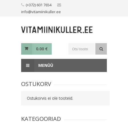
Skip
(+372) 601 7654
to
info@vitamiinikuller.ee
content
Toodete
0.00
€
otsing
MENÜÜ
OSTUKORV
Ostukorvis ei ole tooteid.
KATEGOORIAD