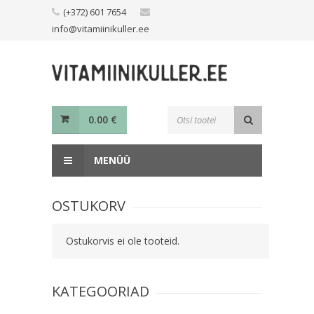
Skip
(+372) 601 7654
to
info@vitamiinikuller.ee
content
Toodete
0.00
€
otsing
MENÜÜ
OSTUKORV
Ostukorvis ei ole tooteid.
KATEGOORIAD