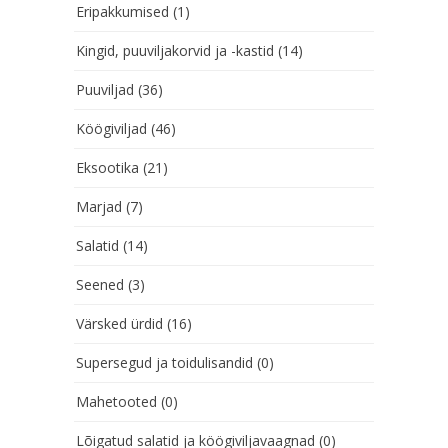
Eripakkumised
(1)
Kingid, puuviljakorvid ja -kastid
(14)
Puuviljad
(36)
Köögiviljad
(46)
Eksootika
(21)
Marjad
(7)
Salatid
(14)
Seened
(3)
Värsked ürdid
(16)
Supersegud ja toidulisandid
(0)
Mahetooted
(0)
Lõigatud salatid ja köögiviljavaagnad
(0)