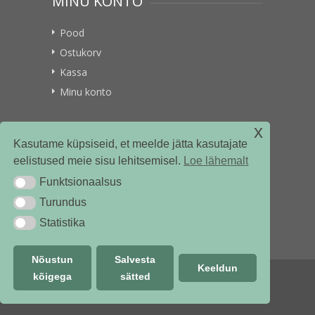
MINU KONTO
Pood
Ostukorv
Kassa
Minu konto
x
VITAMIINIKULLER.EE
Kasutame küpsiseid, et meelde jätta kasutajate
eelistused meie sisu lehitsemisel.
Loe lähemalt
Kontakt
Funktsionaalsus
Funktsionaalsus
Ettevõttest
Turundus
Turundus
Statistika
Statistika
Nõustun
Salvesta
Keeldun
kõigega
sätted
© vitamiinikuller.ee 2018