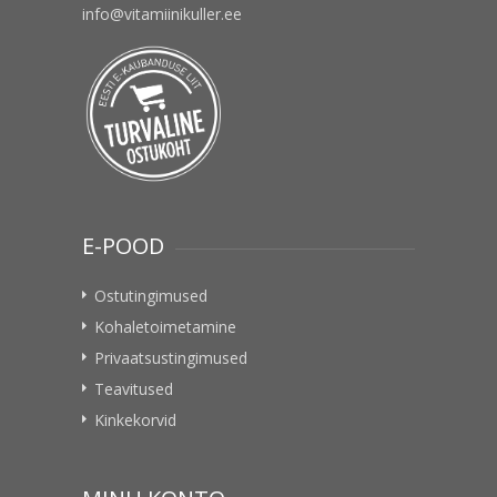
info@vitamiinikuller.ee
E-POOD
Ostutingimused
Kohaletoimetamine
Privaatsustingimused
Teavitused
Kinkekorvid