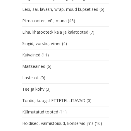
Leib, sai, lavash, wrap, muud küpsetised
(6)
Piimatooted, või, muna
(45)
Liha, lihatooted/ kala ja kalatooted
(7)
Singid, vorstid, viiner
(4)
Kuivained
(11)
Maitseained
(6)
Lastetoit
(0)
Tee ja kohv
(3)
Tordid, koogid-ETTETELLITAVAD
(0)
Külmutatud tooted
(11)
Hoidised, valmistoidud, konservid jms
(16)