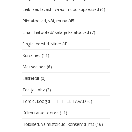
Leib, sai, lavash, wrap, muud küpsetised
(6)
Piimatooted, või, muna
(45)
Liha, lihatooted/ kala ja kalatooted
(7)
Singid, vorstid, viiner
(4)
Kuivained
(11)
Maitseained
(6)
Lastetoit
(0)
Tee ja kohv
(3)
Tordid, koogid-ETTETELLITAVAD
(0)
Külmutatud tooted
(11)
Hoidised, valmistoidud, konservid jms
(16)