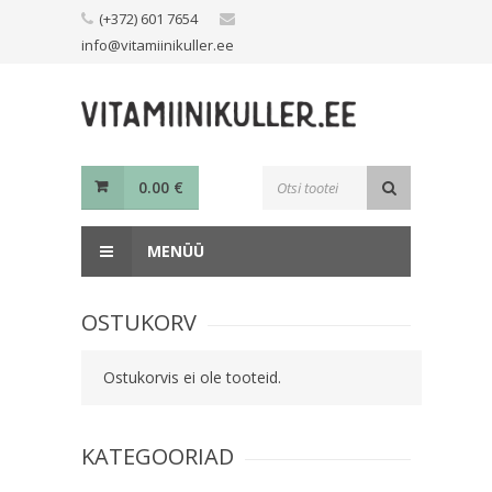
Skip
(+372) 601 7654
to
info@vitamiinikuller.ee
content
Toodete
0.00
€
otsing
MENÜÜ
OSTUKORV
Ostukorvis ei ole tooteid.
KATEGOORIAD