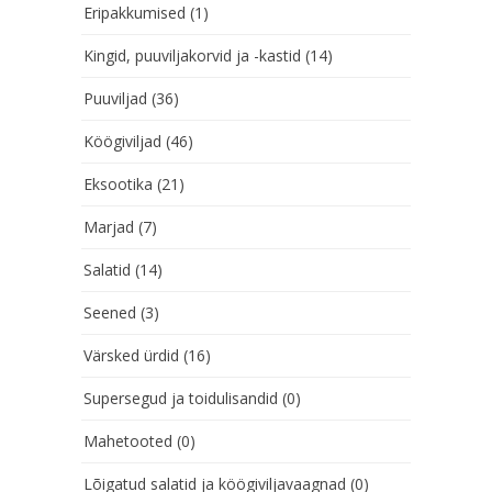
Eripakkumised
(1)
Kingid, puuviljakorvid ja -kastid
(14)
Puuviljad
(36)
Köögiviljad
(46)
Eksootika
(21)
Marjad
(7)
Salatid
(14)
Seened
(3)
Värsked ürdid
(16)
Supersegud ja toidulisandid
(0)
Mahetooted
(0)
Lõigatud salatid ja köögiviljavaagnad
(0)