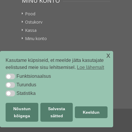
MINU KONTO
Pood
Ostukorv
Kassa
Minu konto
x
VITAMIINIKULLER.EE
Kasutame küpsiseid, et meelde jätta kasutajate
eelistused meie sisu lehitsemisel.
Loe lähemalt
Kontakt
Funktsionaalsus
Funktsionaalsus
Ettevõttest
Turundus
Turundus
Statistika
Statistika
Nõustun
Salvesta
Keeldun
kõigega
sätted
© vitamiinikuller.ee 2018