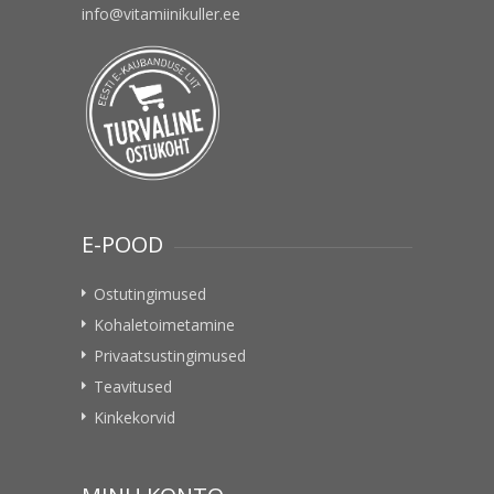
info@vitamiinikuller.ee
E-POOD
Ostutingimused
Kohaletoimetamine
Privaatsustingimused
Teavitused
Kinkekorvid