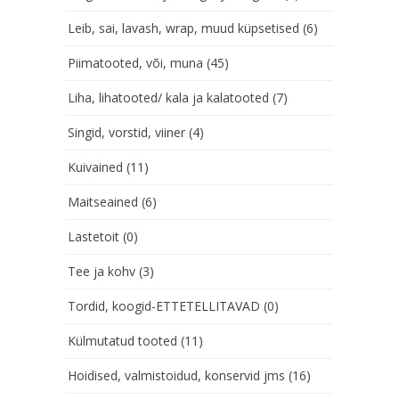
Leib, sai, lavash, wrap, muud küpsetised
(6)
Piimatooted, või, muna
(45)
Liha, lihatooted/ kala ja kalatooted
(7)
Singid, vorstid, viiner
(4)
Kuivained
(11)
Maitseained
(6)
Lastetoit
(0)
Tee ja kohv
(3)
Tordid, koogid-ETTETELLITAVAD
(0)
Külmutatud tooted
(11)
Hoidised, valmistoidud, konservid jms
(16)