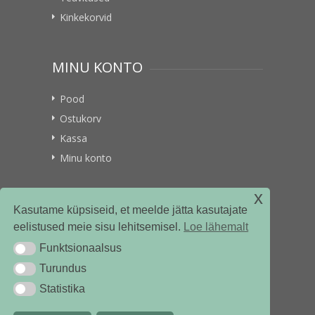
Kinkekorvid
MINU KONTO
Pood
Ostukorv
Kassa
Minu konto
x
VITAMIINIKULLER.EE
Kasutame küpsiseid, et meelde jätta kasutajate
eelistused meie sisu lehitsemisel.
Loe lähemalt
Kontakt
Funktsionaalsus
Funktsionaalsus
Ettevõttest
Turundus
Turundus
Statistika
Statistika