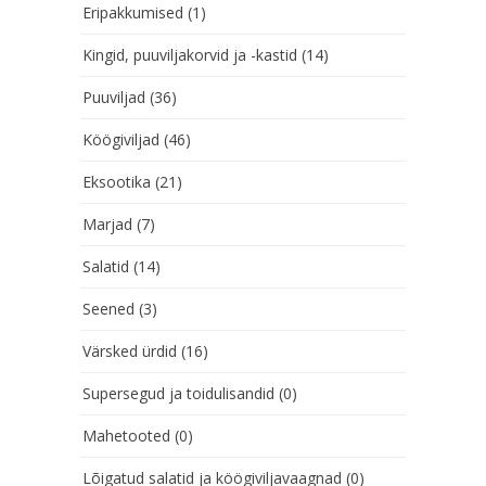
Eripakkumised
(1)
Kingid, puuviljakorvid ja -kastid
(14)
Puuviljad
(36)
Köögiviljad
(46)
Eksootika
(21)
Marjad
(7)
Salatid
(14)
Seened
(3)
Värsked ürdid
(16)
Supersegud ja toidulisandid
(0)
Mahetooted
(0)
Lõigatud salatid ja köögiviljavaagnad
(0)