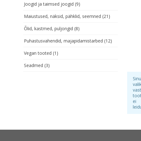
Joogid ja taimsed joogid
(9)
Maiustused, näksid, pähklid, seemned
(21)
Õlid, kastmed, puljongid
(8)
Puhastusvahendid, majapidamistarbed
(12)
Vegan tooted
(1)
Seadmed
(3)
Sin
vali
vas
too
ei
leid