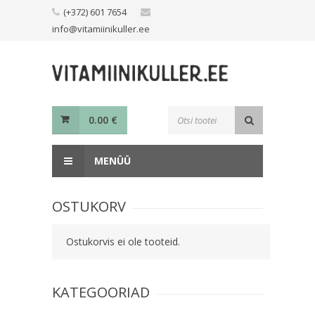
Skip
(+372) 601 7654
to
info@vitamiinikuller.ee
content
Toodete
0.00
€
otsing
MENÜÜ
OSTUKORV
Ostukorvis ei ole tooteid.
KATEGOORIAD