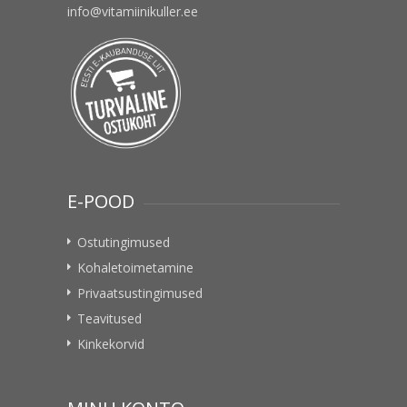
info@vitamiinikuller.ee
E-POOD
Ostutingimused
Kohaletoimetamine
Privaatsustingimused
Teavitused
Kinkekorvid