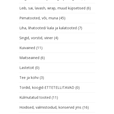
Leib, sai, lavash, wrap, muud küpsetised
(6)
Piimatooted, või, muna
(45)
Liha, lihatooted/ kala ja kalatooted
(7)
Singid, vorstid, viiner
(4)
Kuivained
(11)
Maitseained
(6)
Lastetoit
(0)
Tee ja kohv
(3)
Tordid, koogid-ETTETELLITAVAD
(0)
Külmutatud tooted
(11)
Hoidised, valmistoidud, konservid jms
(16)