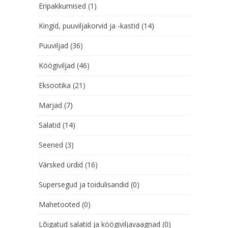
Eripakkumised
(1)
Kingid, puuviljakorvid ja -kastid
(14)
Puuviljad
(36)
Köögiviljad
(46)
Eksootika
(21)
Marjad
(7)
Salatid
(14)
Seened
(3)
Värsked ürdid
(16)
Supersegud ja toidulisandid
(0)
Mahetooted
(0)
Lõigatud salatid ja köögiviljavaagnad
(0)