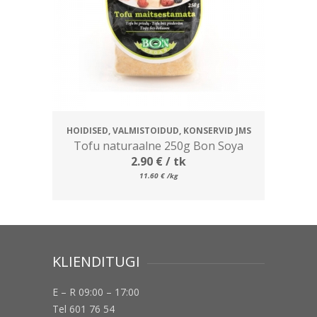
HOIDISED, VALMISTOIDUD, KONSERVID JMS
Tofu naturaalne 250g Bon Soya
2.90
€
/ tk
11.60
€
/kg
KLIENDITUGI
E – R 09:00 – 17:00
Tel 601 76 54