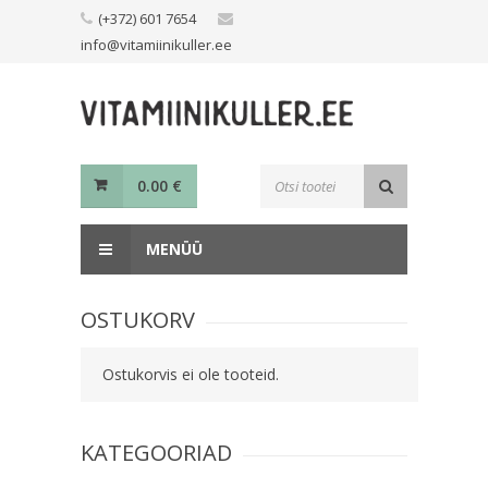
Skip
(+372) 601 7654
to
info@vitamiinikuller.ee
content
Toodete
0.00
€
otsing
MENÜÜ
OSTUKORV
Ostukorvis ei ole tooteid.
KATEGOORIAD