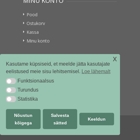
MINU KONTO
Pood
Ostukorv
Kassa
Minu konto
x
VITAMIINIKULLER.EE
Kasutame küpsiseid, et meelde jätta kasutajate
eelistused meie sisu lehitsemisel.
Loe lähemalt
Kontakt
Funktsionaalsus
Funktsionaalsus
Ettevõttest
Turundus
Turundus
Statistika
Statistika
Nõustun
Salvesta
Keeldun
kõigega
sätted
© vitamiinikuller.ee 2018