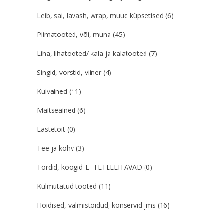
Leib, sai, lavash, wrap, muud küpsetised
(6)
Piimatooted, või, muna
(45)
Liha, lihatooted/ kala ja kalatooted
(7)
Singid, vorstid, viiner
(4)
Kuivained
(11)
Maitseained
(6)
Lastetoit
(0)
Tee ja kohv
(3)
Tordid, koogid-ETTETELLITAVAD
(0)
Külmutatud tooted
(11)
Hoidised, valmistoidud, konservid jms
(16)