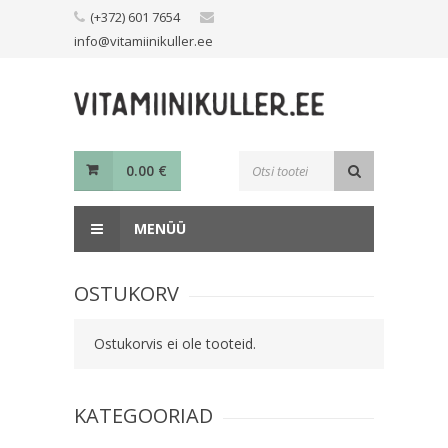
Skip
(+372) 601 7654
to
info@vitamiinikuller.ee
content
Toodete
0.00
€
otsing
MENÜÜ
OSTUKORV
Ostukorvis ei ole tooteid.
KATEGOORIAD