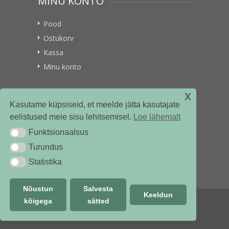
MINU KONTO
Pood
Ostukorv
Kassa
Minu konto
x
VITAMIINIKULLER.EE
Kasutame küpsiseid, et meelde jätta kasutajate
eelistused meie sisu lehitsemisel.
Loe lähemalt
Kontakt
Funktsionaalsus
Funktsionaalsus
Ettevõttest
Turundus
Turundus
Statistika
Statistika
Nõustun
Salvesta
Keeldun
kõigega
sätted
© vitamiinikuller.ee 2018