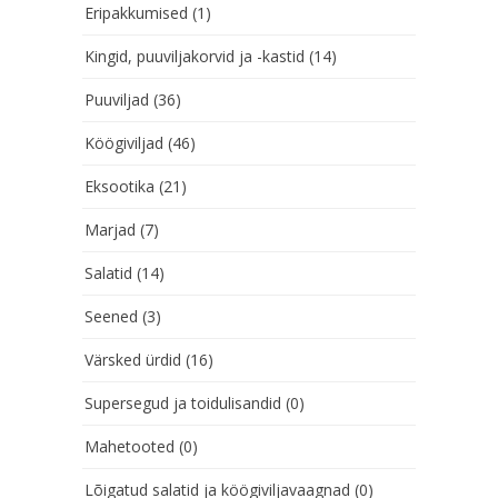
Eripakkumised
(1)
Kingid, puuviljakorvid ja -kastid
(14)
Puuviljad
(36)
Köögiviljad
(46)
Eksootika
(21)
Marjad
(7)
Salatid
(14)
Seened
(3)
Värsked ürdid
(16)
Supersegud ja toidulisandid
(0)
Mahetooted
(0)
Lõigatud salatid ja köögiviljavaagnad
(0)