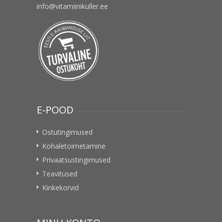
info@vitamiinikuller.ee
E-POOD
Ostutingimused
Kohaletoimetamine
Privaatsustingimused
Teavitused
Kinkekorvid