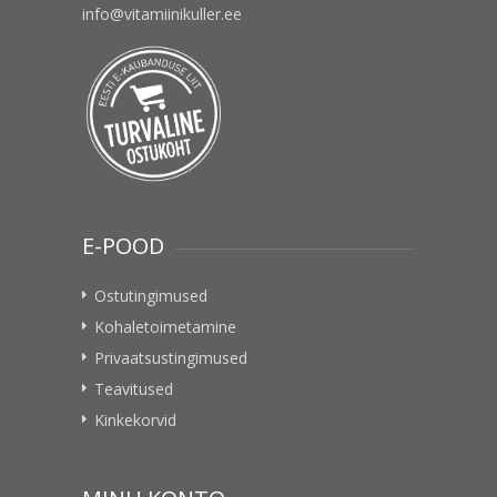
info@vitamiinikuller.ee
E-POOD
Ostutingimused
Kohaletoimetamine
Privaatsustingimused
Teavitused
Kinkekorvid