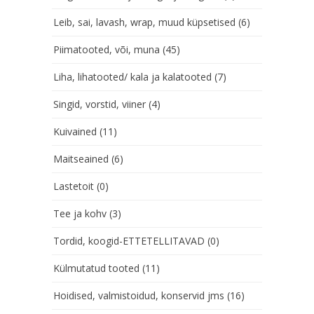
Leib, sai, lavash, wrap, muud küpsetised
(6)
Piimatooted, või, muna
(45)
Liha, lihatooted/ kala ja kalatooted
(7)
Singid, vorstid, viiner
(4)
Kuivained
(11)
Maitseained
(6)
Lastetoit
(0)
Tee ja kohv
(3)
Tordid, koogid-ETTETELLITAVAD
(0)
Külmutatud tooted
(11)
Hoidised, valmistoidud, konservid jms
(16)