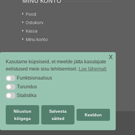
MINU KONTO
Pood
Ostukorv
Kassa
Minu konto
x
VITAMIINIKULLER.EE
Kasutame küpsiseid, et meelde jätta kasutajate
eelistused meie sisu lehitsemisel.
Loe lähemalt
Kontakt
Funktsionaalsus
Funktsionaalsus
Ettevõttest
Turundus
Turundus
Statistika
Statistika
Nõustun
Salvesta
Keeldun
kõigega
sätted
© vitamiinikuller.ee 2018