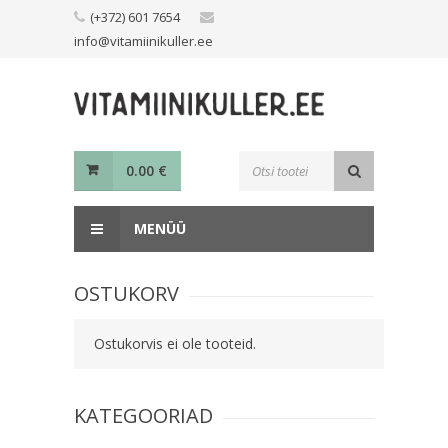
Skip
(+372) 601 7654
to
info@vitamiinikuller.ee
content
Toodete
0.00
€
otsing
MENÜÜ
OSTUKORV
Ostukorvis ei ole tooteid.
KATEGOORIAD