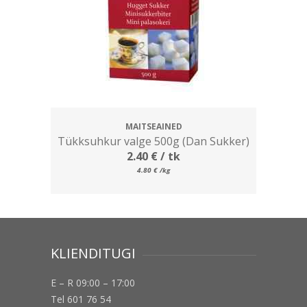
MAITSEAINED
Tükksuhkur valge 500g (Dan Sukker)
2.40
€
/ tk
4.80
€
/kg
KLIENDITUGI
E – R 09:00 – 17:00
Tel 601 76 54