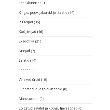
Eripakkumised
(1)
Kingid, puuviljakorvid ja -kastid
(14)
Puuviljad
(36)
Köögiviljad
(46)
Eksootika
(21)
Marjad
(7)
Salatid
(14)
Seened
(3)
Värsked ürdid
(16)
Supersegud ja toidulisandid
(0)
Mahetooted
(0)
Lõigatud salatid ja köögiviljavaagnad
(0)