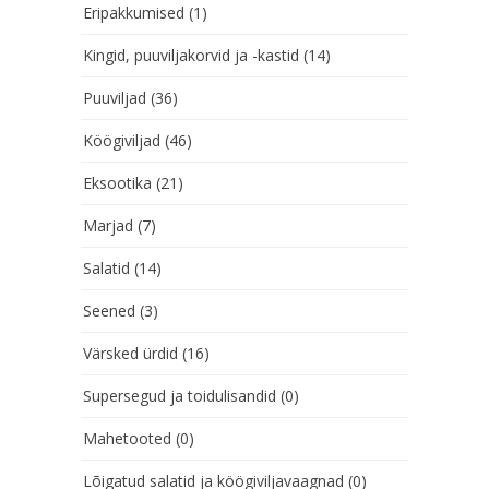
Eripakkumised
(1)
Kingid, puuviljakorvid ja -kastid
(14)
Puuviljad
(36)
Köögiviljad
(46)
Eksootika
(21)
Marjad
(7)
Salatid
(14)
Seened
(3)
Värsked ürdid
(16)
Supersegud ja toidulisandid
(0)
Mahetooted
(0)
Lõigatud salatid ja köögiviljavaagnad
(0)