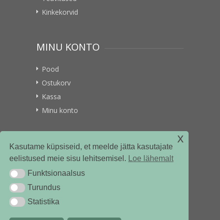
Kinkekorvid
MINU KONTO
Pood
Ostukorv
Kassa
Minu konto
x
VITAMIINIKULLER.EE
Kasutame küpsiseid, et meelde jätta kasutajate
eelistused meie sisu lehitsemisel.
Loe lähemalt
Kontakt
Funktsionaalsus
Funktsionaalsus
Ettevõttest
Turundus
Turundus
Statistika
Statistika