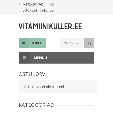
Skip
(+372) 601 7654
to
info@vitamiinikuller.ee
content
Toodete
0.00
€
otsing
MENÜÜ
OSTUKORV
Ostukorvis ei ole tooteid.
KATEGOORIAD