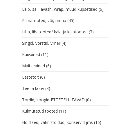
Leib, sai, lavash, wrap, muud küpsetised
(6)
Piimatooted, või, muna
(45)
Liha, lihatooted/ kala ja kalatooted
(7)
Singid, vorstid, viiner
(4)
Kuivained
(11)
Maitseained
(6)
Lastetoit
(0)
Tee ja kohv
(3)
Tordid, koogid-ETTETELLITAVAD
(0)
Külmutatud tooted
(11)
Hoidised, valmistoidud, konservid jms
(16)