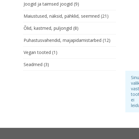
Joogid ja taimsed joogid
(9)
Maiustused, näksid, pähklid, seemned
(21)
Õlid, kastmed, puljongid
(8)
Puhastusvahendid, majapidamistarbed
(12)
Vegan tooted
(1)
Seadmed
(3)
Sin
vali
vas
too
ei
leid