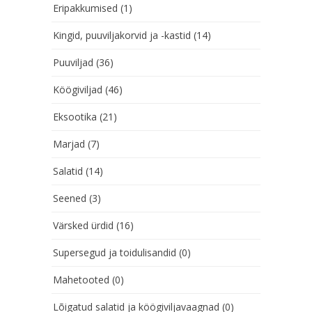
Eripakkumised
(1)
Kingid, puuviljakorvid ja -kastid
(14)
Puuviljad
(36)
Köögiviljad
(46)
Eksootika
(21)
Marjad
(7)
Salatid
(14)
Seened
(3)
Värsked ürdid
(16)
Supersegud ja toidulisandid
(0)
Mahetooted
(0)
Lõigatud salatid ja köögiviljavaagnad
(0)