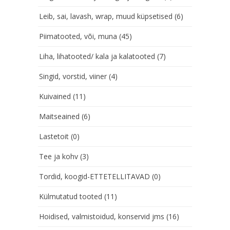
Leib, sai, lavash, wrap, muud küpsetised
(6)
Piimatooted, või, muna
(45)
Liha, lihatooted/ kala ja kalatooted
(7)
Singid, vorstid, viiner
(4)
Kuivained
(11)
Maitseained
(6)
Lastetoit
(0)
Tee ja kohv
(3)
Tordid, koogid-ETTETELLITAVAD
(0)
Külmutatud tooted
(11)
Hoidised, valmistoidud, konservid jms
(16)