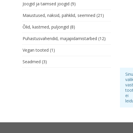
Joogid ja taimsed joogid
(9)
Maiustused, näksid, pähklid, seemned
(21)
Õlid, kastmed, puljongid
(8)
Puhastusvahendid, majapidamistarbed
(12)
Vegan tooted
(1)
Seadmed
(3)
Sin
vali
vas
too
ei
leid