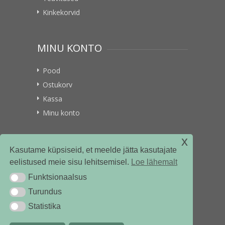
Kinkekorvid
MINU KONTO
Pood
Ostukorv
Kassa
Minu konto
x
VITAMIINIKULLER.EE
Kasutame küpsiseid, et meelde jätta kasutajate
eelistused meie sisu lehitsemisel.
Loe lähemalt
Kontakt
Funktsionaalsus
Funktsionaalsus
Ettevõttest
Turundus
Turundus
Statistika
Statistika