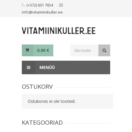
Skip
(+372) 601 7654
to
info@vitamiinikuller.ee
content
Toodete
0.00
€
otsing
MENÜÜ
OSTUKORV
Ostukorvis ei ole tooteid.
KATEGOORIAD