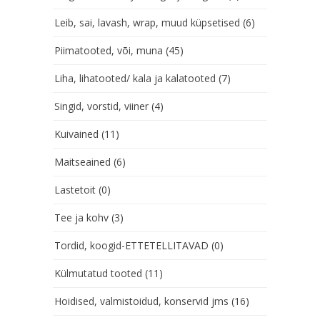
Leib, sai, lavash, wrap, muud küpsetised
(6)
Piimatooted, või, muna
(45)
Liha, lihatooted/ kala ja kalatooted
(7)
Singid, vorstid, viiner
(4)
Kuivained
(11)
Maitseained
(6)
Lastetoit
(0)
Tee ja kohv
(3)
Tordid, koogid-ETTETELLITAVAD
(0)
Külmutatud tooted
(11)
Hoidised, valmistoidud, konservid jms
(16)