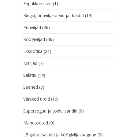
Eripakkumised
(1)
Kingid, puuviljakorvid ja -kastid
(14)
Puuviljad
(36)
Köögiviljad
(46)
Eksootika
(21)
Marjad
(7)
Salatid
(14)
Seened
(3)
Värsked ürdid
(16)
Supersegud ja toidulisandid
(0)
Mahetooted
(0)
Lõigatud salatid ja köögiviljavaagnad
(0)