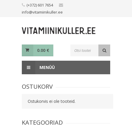
Skip
(+372) 601 7654
to
info@vitamiinikuller.ee
content
Toodete
0.00
€
otsing
MENÜÜ
OSTUKORV
Ostukorvis ei ole tooteid.
KATEGOORIAD