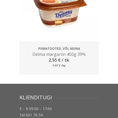
PIIMATOOTED, VÕI, MUNA
Delma margariin 450g 39%
2.55
€
/ tk
5.67
€
/kg
KLIENDITUGI
E – R 09:00 – 17:00
Tel 601 76 54