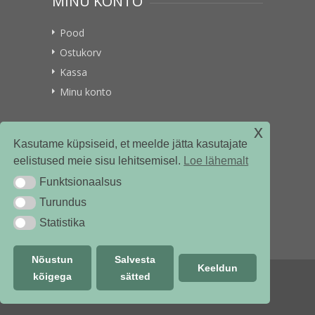
MINU KONTO
Pood
Ostukorv
Kassa
Minu konto
x
VITAMIINIKULLER.EE
Kasutame küpsiseid, et meelde jätta kasutajate
eelistused meie sisu lehitsemisel.
Loe lähemalt
Kontakt
Funktsionaalsus
Funktsionaalsus
Ettevõttest
Turundus
Turundus
Statistika
Statistika
Nõustun
Salvesta
Keeldun
kõigega
sätted
© vitamiinikuller.ee 2018