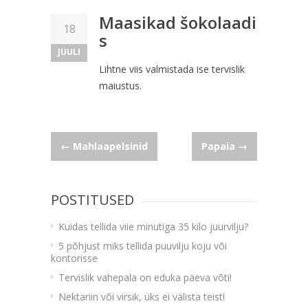
Maasikad šokolaadi
18
s
JUULI
Lihtne viis valmistada ise tervislik
maiustus.
Navigeerimine
←
Mahlaapelsinid
Papaia
→
POSTITUSED
Kuidas tellida viie minutiga 35 kilo juurvilju?
5 põhjust miks tellida puuvilju koju või
kontorisse
Tervislik vahepala on eduka päeva võti!
Nektariin või virsik, üks ei välista teist!