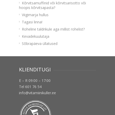
Kõrvitsamuffinid või kõrvitsarisotto või
hoopis kõrvitsapasta?
Viigimarja hullus
Tagasi linna!
Roheline taldrikule aga millist rohelist?
Kevadekuulutaja
Sõbrapäeva üllatused
KLIENDITUGI
E – R 09:00 – 17:00
Tel 601 76 54
info@vitamiinikuller.ee