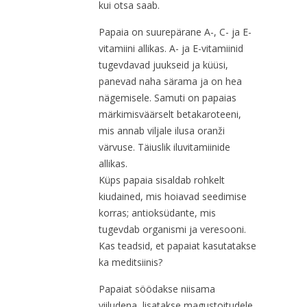
kui otsa saab.
Papaia on suurepärane A-, C- ja E-
vitamiini allikas. A- ja E-vitamiinid
tugevdavad juukseid ja küüsi,
panevad naha särama ja on hea
nägemisele. Samuti on papaias
märkimisväärselt betakaroteeni,
mis annab viljale ilusa oranži
värvuse. Täiuslik iluvitamiinide
allikas.
Küps papaia sisaldab rohkelt
kiudained, mis hoiavad seedimise
korras; antioksüdante, mis
tugevdab organismi ja veresooni.
Kas teadsid, et papaiat kasutatakse
ka meditsiinis?
Papaiat söödakse niisama
viiludena, lisatakse magustoitudele,