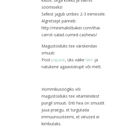
kaste, sega kokku ja valmis
söömiseks!
Sellest jagub umbes 2-3 inimesele.
Algretsept pärineb:
http://minimalistbaker.com/thai-
carrot-salad-curried-cashews/
Magustoiduks tee värskendav
smuuti:
Pool
papaiat
, üks väike
laim
ja
natukene agaavisiirupit või mett.
Hommikusöögiks või
magustoiduks tee vitamiinidest
pungil smuuti. Eriti hea on smuutit
juua praegu, et turgutada
immuunsüsteemi, et viirused ei
kimbutaks.