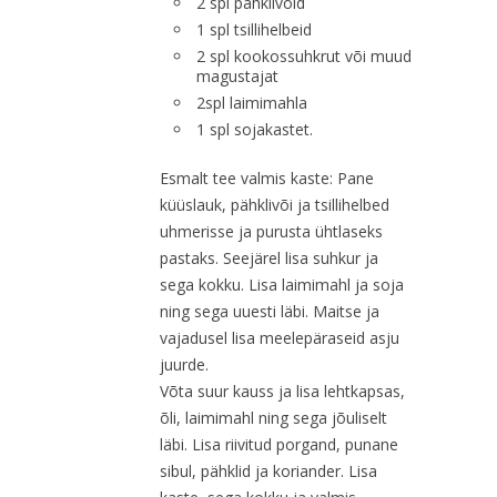
2 spl pähklivõid
1 spl tsillihelbeid
2 spl kookossuhkrut või muud
magustajat
2spl laimimahla
1 spl sojakastet.
Esmalt tee valmis kaste: Pane
küüslauk, pähklivõi ja tsillihelbed
uhmerisse ja purusta ühtlaseks
pastaks. Seejärel lisa suhkur ja
sega kokku. Lisa laimimahl ja soja
ning sega uuesti läbi. Maitse ja
vajadusel lisa meelepäraseid asju
juurde.
Võta suur kauss ja lisa lehtkapsas,
õli, laimimahl ning sega jõuliselt
läbi. Lisa riivitud porgand, punane
sibul, pähklid ja koriander. Lisa