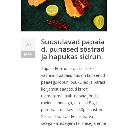
Suusulavad papaia
26
d, punased sõstrad
JAAN
ja hapukas sidrun.
Papaia Formosa on täiuslikult
valminud papaia, mis on küpsenud
peaaegu lõpuni puuküljes ja pärast
korjamist saadetud kiirelt
ülemaailma laiali. Papaia jõudis
meieni lennukiga, et olla kõige
paremas maitses ja küpsusastmes.
Selliseid kohtab Eestis harva –
seega kiirustagem tellimisega enne