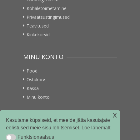
Kohaletoimetamine
Privaatsustingimused
Teavitused
Kinkekorvid
MINU KONTO
Pood
Ostukorv
Kassa
Minu konto
x
VITAMIINIKULLER.EE
Kasutame küpsiseid, et meelde jätta kasutajate
eelistused meie sisu lehitsemisel.
Loe lähemalt
Kontakt
Funktsionaalsus
Funktsionaalsus