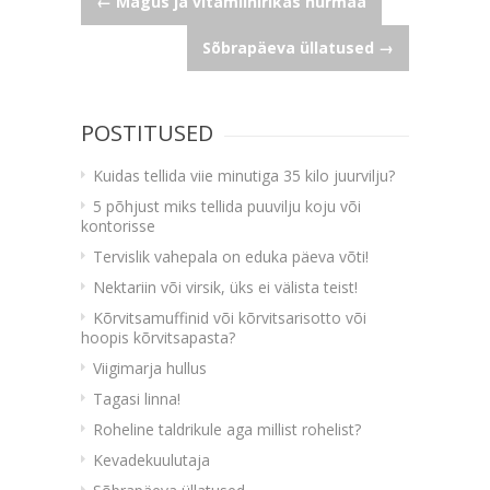
Navigeerimine
←
Magus ja vitamiinirikas hurmaa
Sõbrapäeva üllatused
→
POSTITUSED
Kuidas tellida viie minutiga 35 kilo juurvilju?
5 põhjust miks tellida puuvilju koju või
kontorisse
Tervislik vahepala on eduka päeva võti!
Nektariin või virsik, üks ei välista teist!
Kõrvitsamuffinid või kõrvitsarisotto või
hoopis kõrvitsapasta?
Viigimarja hullus
Tagasi linna!
Roheline taldrikule aga millist rohelist?
Kevadekuulutaja