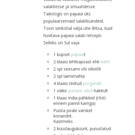
salatitesse ja smuutidesse.
Taiköögis on papaia üks
populaarsemaid salatilisandeid.
Toon siinkohal välja ühe lihtsa, kuid
huvitava papaia salati retsepti.
Selleks on Sul vaja:
1 küpset
papaia
t
2 klaasi lehtkapsast ehk
kalet
2 spl seesami või oliiviõli
2 spl laimimahla
4 klaasi riivitud
porgandit
1 väike
punane sibul
hakitult
1 klaas India pähkleid (rõsti
ennem pannil karriga)
Puista peale värsket
koriandrit.
Kastmeks:
2 küüslauguküünt, purustatud