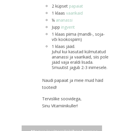
2 küpset
papaiat
1 klaas
vaarikaid
¼
ananassi
Jupp
ingverit
1 klaas piima (mandli-, soja-
või kookospiim)
1 klaas jääd.
Juhul kui kasutad külmutatud
ananassi ja vaarikaid, siis pole
jääd vaja eraldi lisada.
Smuutist jagub 2-3 inimesele.
Naudi papaiat ja meie muid häid
tooteid!
Tervislike soovidega,
Sinu Vitamiinikuller!