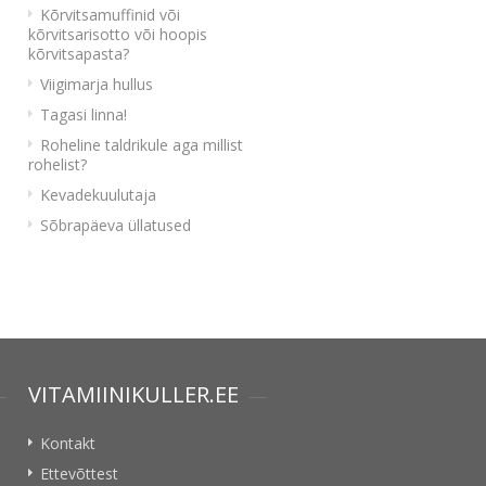
Kõrvitsamuffinid või
kõrvitsarisotto või hoopis
kõrvitsapasta?
Viigimarja hullus
Tagasi linna!
Roheline taldrikule aga millist
rohelist?
Kevadekuulutaja
Sõbrapäeva üllatused
VITAMIINIKULLER.EE
Kontakt
Ettevõttest