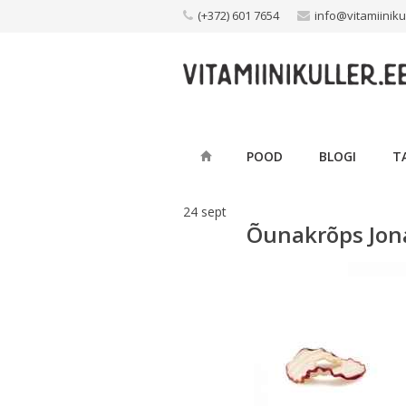
Skip
(+372) 601 7654
info@vitamiiniku
to
content
POOD
BLOGI
T
24
sept
Õunakrõps Jon