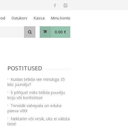
ood
Ostukorv
Kassa
Minu konto
0.00
€
POSTITUSED
Kuidas tellida viie minutiga 35
kilo juurvilju?
5 põhjust miks tellida puuvilju
koju või kontorisse
Tervislik vahepala on eduka
päeva võti!
Nektariin või virsik, üks ei välista
teist!