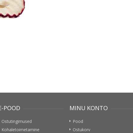
E-POOD
MINU KONTO
Ostutingimused
Pood
Kohaletoimetamine
Ostukorv