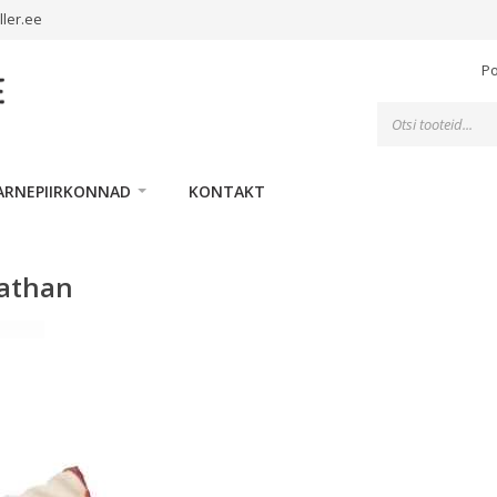
ller.ee
P
Toodete
otsing
ARNEPIIRKONNAD
KONTAKT
athan