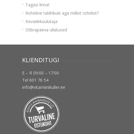
Tagasi linna!
Roheline taldrikule aga millist rohelist?
Kevadekuulutaja
Sõbrapäeva üllatused
KLIENDITUGI
E – R 09:00 – 17:00
Tel 601 76 54
info@vitamiinikuller.ee