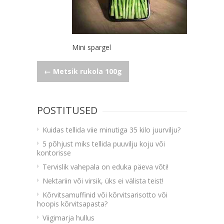
Mini spargel
Navigeerimine
←
Metsik rukola 100g
POSTITUSED
Kuidas tellida viie minutiga 35 kilo juurvilju?
5 põhjust miks tellida puuvilju koju või
kontorisse
Tervislik vahepala on eduka päeva võti!
Nektariin või virsik, üks ei välista teist!
Kõrvitsamuffinid või kõrvitsarisotto või
hoopis kõrvitsapasta?
Viigimarja hullus