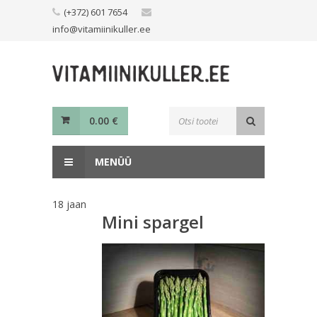
Skip
(+372) 601 7654
to
info@vitamiinikuller.ee
content
Toodete
0.00
€
otsing
MENÜÜ
18
jaan
Mini spargel