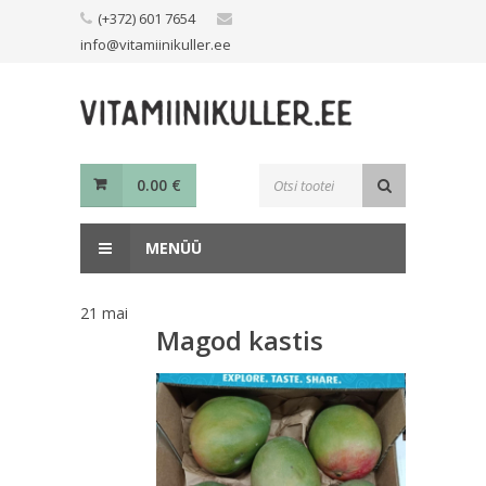
Skip
(+372) 601 7654
to
info@vitamiinikuller.ee
content
Toodete
0.00
€
otsing
MENÜÜ
21
mai
Magod kastis