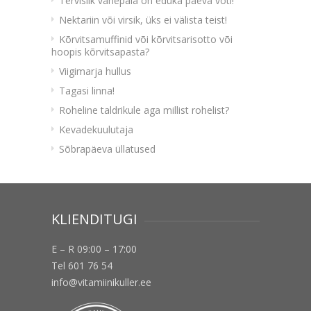
Tervislik vahepala on eduka päeva võti!
Nektariin või virsik, üks ei välista teist!
Kõrvitsamuffinid või kõrvitsarisotto või
hoopis kõrvitsapasta?
Viigimarja hullus
Tagasi linna!
Roheline taldrikule aga millist rohelist?
Kevadekuulutaja
Sõbrapäeva üllatused
KLIENDITUGI
E – R 09:00 – 17:00
Tel 601 76 54
info@vitamiinikuller.ee