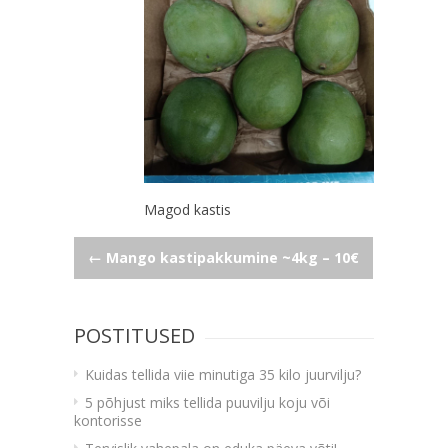
Magod kastis
Navigeerimine
←
Mango kastipakkumine ~4kg – 10€
POSTITUSED
Kuidas tellida viie minutiga 35 kilo juurvilju?
5 põhjust miks tellida puuvilju koju või
kontorisse