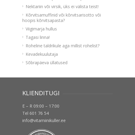
Nektariin või virsik, üks ei välista teist!
Kõrvitsamuffinid või kõrvitsarisotto või
hoopis kõrvitsapasta?
Viigimarja hullus
Tagasi linna!
Roheline taldrikule aga millist rohelist?
Kevadekuulutaja
Sõbrapäeva üllatused
KLIENDITUGI
E – R 09:00 – 17:00
Tel 601 76 54
info@vitamiinikuller.ee