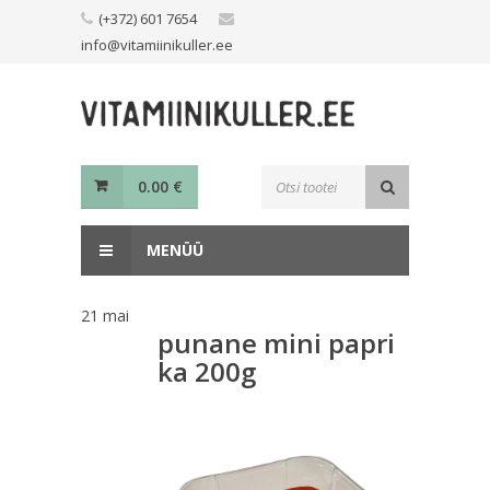
Skip
(+372) 601 7654
to
info@vitamiinikuller.ee
content
Toodete
0.00
€
otsing
MENÜÜ
21
mai
punane mini papri
ka 200g