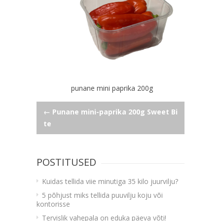
punane mini paprika 200g
Navigeerimine
←
Punane mini-paprika 200g Sweet Bi
te
POSTITUSED
Kuidas tellida viie minutiga 35 kilo juurvilju?
5 põhjust miks tellida puuvilju koju või
kontorisse
Tervislik vahepala on eduka päeva võti!