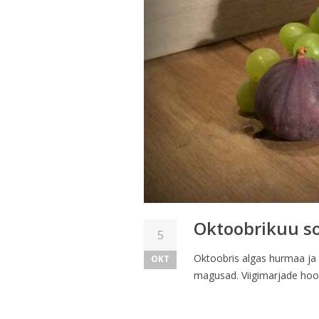
Oktoobrikuu s
5
Oktoobris algas hurmaa ja
OKT
magusad. Viigimarjade hooa