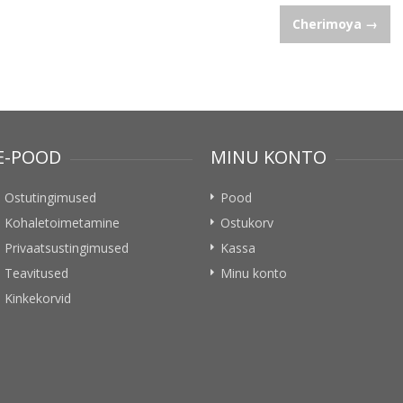
Cherimoya
→
E-POOD
MINU KONTO
Ostutingimused
Pood
Kohaletoimetamine
Ostukorv
Privaatsustingimused
Kassa
Teavitused
Minu konto
Kinkekorvid