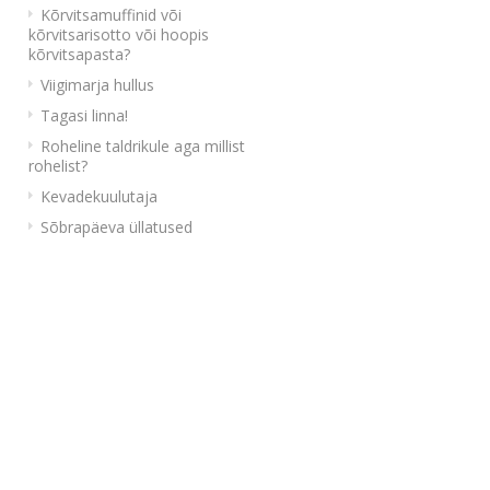
Kõrvitsamuffinid või
kõrvitsarisotto või hoopis
kõrvitsapasta?
Viigimarja hullus
Tagasi linna!
Roheline taldrikule aga millist
rohelist?
Kevadekuulutaja
Sõbrapäeva üllatused