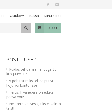
ood
Ostukorv
Kassa
Minu konto
0.00
€
POSTITUSED
Kuidas tellida viie minutiga 35
kilo juurvilju?
5 põhjust miks tellida puuvilju
koju või kontorisse
Tervislik vahepala on eduka
päeva võti!
Nektariin või virsik, üks ei välista
teist!