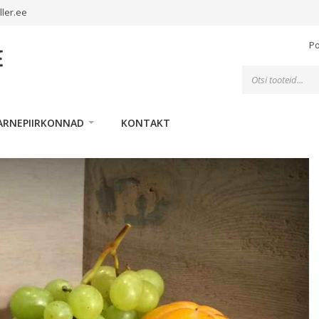
ller.ee
P
Toodete
otsing
ARNEPIIRKONNAD
KONTAKT